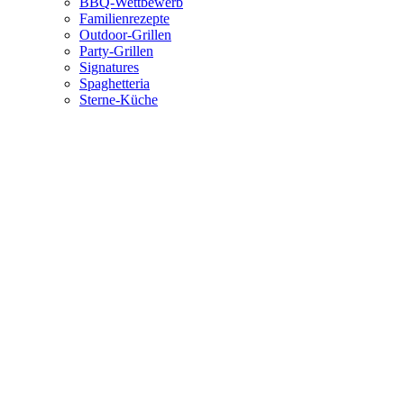
BBQ-Wettbewerb
Familienrezepte
Outdoor-Grillen
Party-Grillen
Signatures
Spaghetteria
Sterne-Küche