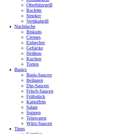
Oberhitzegrill
Raclette
Smoker
Vertikalgrill
Nachtische
Biskuits
Cremes
Eisbecher
Gebäcke
Heißem
Kuchen
Torten
Basics
Basis-Saucen
Beilagen
Dip-Saucen
Frisch-Saucen
Frühstück
Kartoffeln
Salate
Suppen
Teigwaren
Würz-Saucen
Tipps