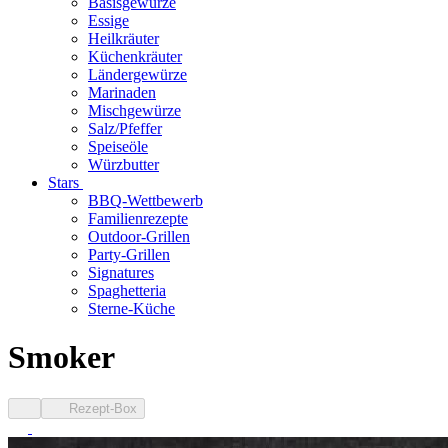
Basisgewürze
Essige
Heilkräuter
Küchenkräuter
Ländergewürze
Marinaden
Mischgewürze
Salz/Pfeffer
Speiseöle
Würzbutter
Stars
BBQ-Wettbewerb
Familienrezepte
Outdoor-Grillen
Party-Grillen
Signatures
Spaghetteria
Sterne-Küche
Smoker
Rezept-Box