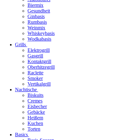
Biermix
Gesundheit
Ginbasis
Rumbasis
Weinmix
Whiskeybasis
Wodkabasis
Grills
Elektrogrill
Gasgrill
Kontaktgrill
Oberhitzegrill
Raclette
Smoker
Vertikalgrill
Nachtische
Biskuits
Cremes
Eisbecher
Gebäcke
Heißem
Kuchen
Torten
Basics