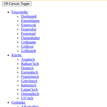
Off-Canvas Toggle
Feuerstelle
Drehspieß
Eisenpfanne
Eisenwok
Feuerofen
Feuertopf
Flammhalter
Grillplatte
Grillrost
Grillspieß
Küche
Asiatisch
Balkan’isch
Deutsch
Europäisch
Französisch
Griechisch
Italienisch
Latam’isch
Orientalisch
US’isch
Getränke
Alkoholfrei