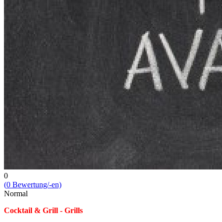
0
(
0
Bewert­ung/-en)
Normal
Cocktail & Grill - Grills