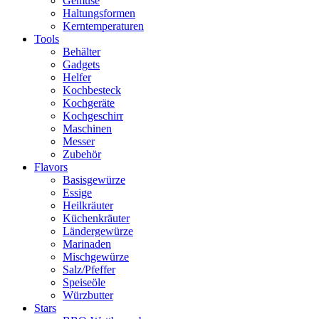
Gemüse
Haltungsformen
Kerntemperaturen
Tools
Behälter
Gadgets
Helfer
Kochbesteck
Kochgeräte
Kochgeschirr
Maschinen
Messer
Zubehör
Flavors
Basisgewürze
Essige
Heilkräuter
Küchenkräuter
Ländergewürze
Marinaden
Mischgewürze
Salz/Pfeffer
Speiseöle
Würzbutter
Stars