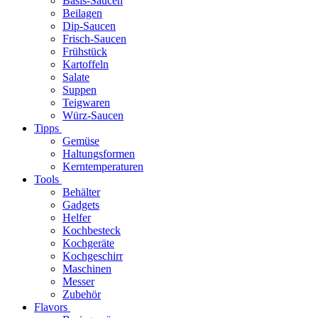
Basis-Saucen
Beilagen
Dip-Saucen
Frisch-Saucen
Frühstück
Kartoffeln
Salate
Suppen
Teigwaren
Würz-Saucen
Tipps
Gemüse
Haltungsformen
Kerntemperaturen
Tools
Behälter
Gadgets
Helfer
Kochbesteck
Kochgeräte
Kochgeschirr
Maschinen
Messer
Zubehör
Flavors