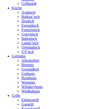
Grillspieß
Küche
Asiatisch
Balkan’isch
Deutsch
Europäisch
Französisch
Griechisch
Italienisch
Latam’isch
Orientalisch
US’isch
Getränke
Alkoholfrei
Biermix
Gesundheit
Ginbasis
Rumbasis
Weinmix
Whiskeybasis
Wodkabasis
Grills
Elektrogrill
Gasgrill
Kontaktgrill