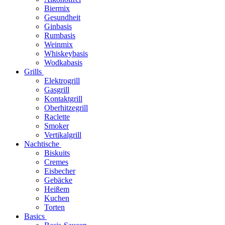
Biermix
Gesundheit
Ginbasis
Rumbasis
Weinmix
Whiskeybasis
Wodkabasis
Grills
Elektrogrill
Gasgrill
Kontaktgrill
Oberhitzegrill
Raclette
Smoker
Vertikalgrill
Nachtische
Biskuits
Cremes
Eisbecher
Gebäcke
Heißem
Kuchen
Torten
Basics