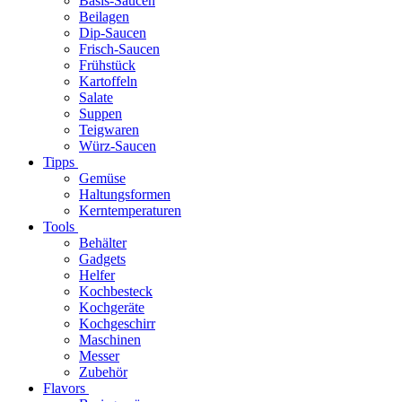
Basis-Saucen
Beilagen
Dip-Saucen
Frisch-Saucen
Frühstück
Kartoffeln
Salate
Suppen
Teigwaren
Würz-Saucen
Tipps
Gemüse
Haltungsformen
Kerntemperaturen
Tools
Behälter
Gadgets
Helfer
Kochbesteck
Kochgeräte
Kochgeschirr
Maschinen
Messer
Zubehör
Flavors