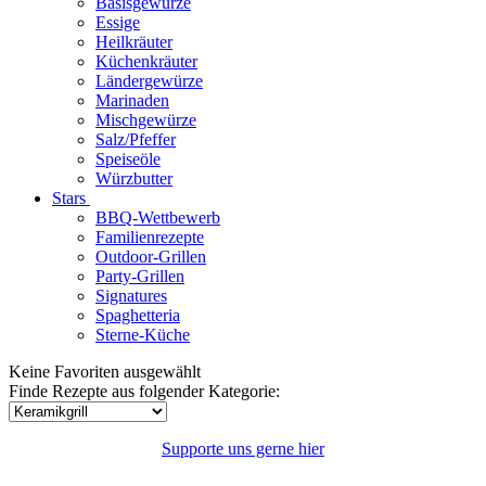
Basisgewürze
Essige
Heilkräuter
Küchenkräuter
Ländergewürze
Marinaden
Mischgewürze
Salz/Pfeffer
Speiseöle
Würzbutter
Stars
BBQ-Wettbewerb
Familienrezepte
Outdoor-Grillen
Party-Grillen
Signatures
Spaghetteria
Sterne-Küche
Keine Favoriten ausgewählt
Finde Rezepte aus folgender Kategorie:
Supporte uns gerne hier
© Copyright 2026 |
Datenschutz
|
Impressum