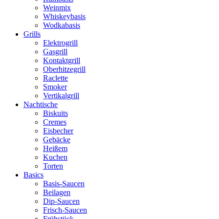
Weinmix
Whiskeybasis
Wodkabasis
Grills
Elektrogrill
Gasgrill
Kontaktgrill
Oberhitzegrill
Raclette
Smoker
Vertikalgrill
Nachtische
Biskuits
Cremes
Eisbecher
Gebäcke
Heißem
Kuchen
Torten
Basics
Basis-Saucen
Beilagen
Dip-Saucen
Frisch-Saucen
Frühstück