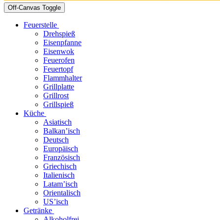
Off-Canvas Toggle
Feuerstelle
Drehspieß
Eisenpfanne
Eisenwok
Feuerofen
Feuertopf
Flammhalter
Grillplatte
Grillrost
Grillspieß
Küche
Asiatisch
Balkan’isch
Deutsch
Europäisch
Französisch
Griechisch
Italienisch
Latam’isch
Orientalisch
US’isch
Getränke
Alkoholfrei