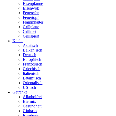
Eisenpfanne
Eisenwok
Feuerofen
Feuertopf
Flammhalter
Grillplatte
Grillrost
Grillspieß
Küche
Asiatisch
Balkan’isch
Deutsch
Europäisch
Französisch
Griechisch
Italienisch
Latam’isch
Orientalisch
US’isch
Getränke
Alkoholfrei
Biermix
Gesundheit
Ginbasis
Rumbasis