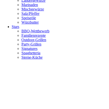
Ländergewürze
Marinaden
Mischgewürze
Salz/Pfeffer
Speiseöle
Würzbutter
Stars
BBQ-Wettbewerb
Familienrezepte
Outdoor-Grillen
Party-Grillen
Signatures
Spaghetteria
Sterne-Küche