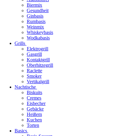
Biermix
Gesundheit
Ginbasis
Rumbasis
Weinmix
Whiskeybasis
Wodkabasis
Grills
Elektrogrill
Gasgrill
Kontaktgrill
Oberhitzegrill
Raclette
Smoker
Vertikalgrill
Nachtische
Biskuits
Cremes
Eisbecher
Gebäcke
Heißem
Kuchen
Torten
Basics