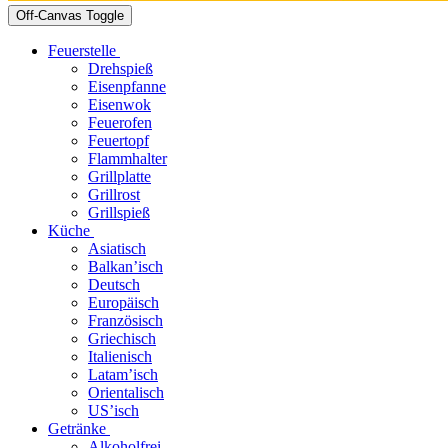
Off-Canvas Toggle
Feuerstelle
Drehspieß
Eisenpfanne
Eisenwok
Feuerofen
Feuertopf
Flammhalter
Grillplatte
Grillrost
Grillspieß
Küche
Asiatisch
Balkan’isch
Deutsch
Europäisch
Französisch
Griechisch
Italienisch
Latam’isch
Orientalisch
US’isch
Getränke
Alkoholfrei