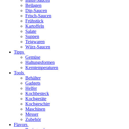
Basis-Saucen
Beilagen
Dip-Saucen
Frisch-Saucen
Frühstück
Kartoffeln
Salate
Suppen
Teigwaren
Würz-Saucen
Tipps
Gemüse
Haltungsformen
Kerntemperaturen
Tools
Behälter
Gadgets
Helfer
Kochbesteck
Kochgeräte
Kochgeschirr
Maschinen
Messer
Zubehör
Flavors