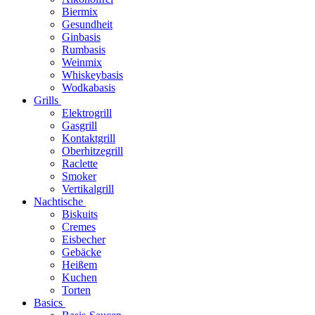
Biermix
Gesundheit
Ginbasis
Rumbasis
Weinmix
Whiskeybasis
Wodkabasis
Grills
Elektrogrill
Gasgrill
Kontaktgrill
Oberhitzegrill
Raclette
Smoker
Vertikalgrill
Nachtische
Biskuits
Cremes
Eisbecher
Gebäcke
Heißem
Kuchen
Torten
Basics