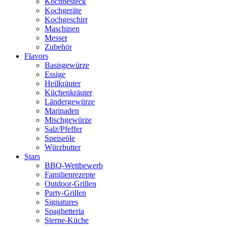
Kochbesteck
Kochgeräte
Kochgeschirr
Maschinen
Messer
Zubehör
Flavors
Basisgewürze
Essige
Heilkräuter
Küchenkräuter
Ländergewürze
Marinaden
Mischgewürze
Salz/Pfeffer
Speiseöle
Würzbutter
Stars
BBQ-Wettbewerb
Familienrezepte
Outdoor-Grillen
Party-Grillen
Signatures
Spaghetteria
Sterne-Küche