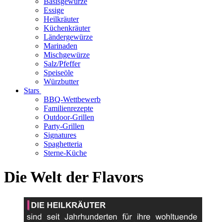
Basisgewürze
Essige
Heilkräuter
Küchenkräuter
Ländergewürze
Marinaden
Mischgewürze
Salz/Pfeffer
Speiseöle
Würzbutter
Stars
BBQ-Wettbewerb
Familienrezepte
Outdoor-Grillen
Party-Grillen
Signatures
Spaghetteria
Sterne-Küche
Die Welt der Flavors