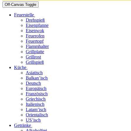
Off-Canvas Toggle
Feuerstelle
Drehspieß
Eisenpfanne
Eisenwok
Feuerofen
Feuertopf
Flammhalter
Grillplatte
Grillrost
Grillspieß
Küche
Asiatisch
Balkan’isch
Deutsch
Europäisch
Französisch
Griechisch
Italienisch
Latam’isch
Orientalisch
US’isch
Getränke
Alkoholfrei