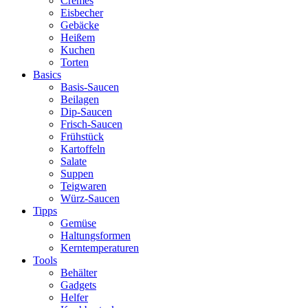
Cremes
Eisbecher
Gebäcke
Heißem
Kuchen
Torten
Basics
Basis-Saucen
Beilagen
Dip-Saucen
Frisch-Saucen
Frühstück
Kartoffeln
Salate
Suppen
Teigwaren
Würz-Saucen
Tipps
Gemüse
Haltungsformen
Kerntemperaturen
Tools
Behälter
Gadgets
Helfer