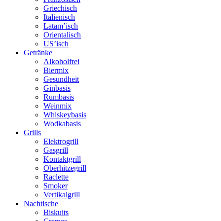
Griechisch
Italienisch
Latam’isch
Orientalisch
US’isch
Getränke
Alkoholfrei
Biermix
Gesundheit
Ginbasis
Rumbasis
Weinmix
Whiskeybasis
Wodkabasis
Grills
Elektrogrill
Gasgrill
Kontaktgrill
Oberhitzegrill
Raclette
Smoker
Vertikalgrill
Nachtische
Biskuits