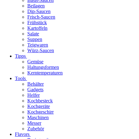
Basis-Saucen
Beilagen
Dip-Saucen
Frisch-Saucen
Frühstück
Kartoffeln
Salate
Suppen
Teigwaren
Würz-Saucen
Tipps
Gemüse
Haltungsformen
Kerntemperaturen
Tools
Behälter
Gadgets
Helfer
Kochbesteck
Kochgeräte
Kochgeschirr
Maschinen
Messer
Zubehör
Flavors