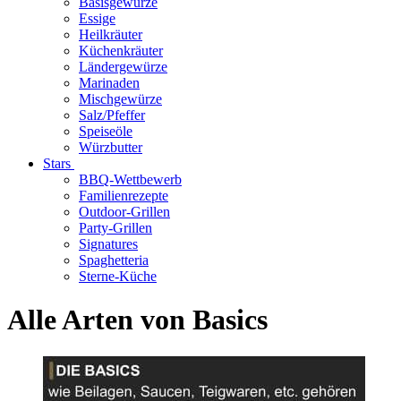
Basisgewürze
Essige
Heilkräuter
Küchenkräuter
Ländergewürze
Marinaden
Mischgewürze
Salz/Pfeffer
Speiseöle
Würzbutter
Stars
BBQ-Wettbewerb
Familienrezepte
Outdoor-Grillen
Party-Grillen
Signatures
Spaghetteria
Sterne-Küche
Alle Arten von Basics