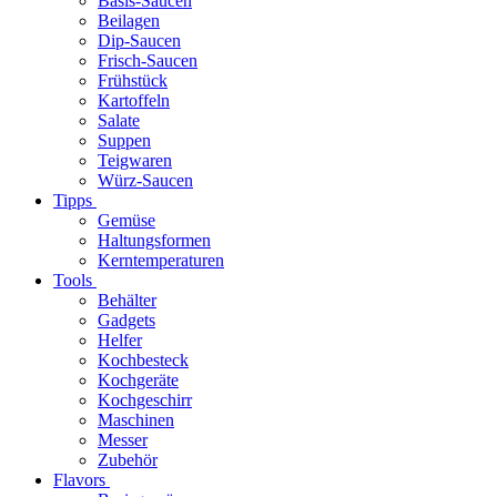
Basis-Saucen
Beilagen
Dip-Saucen
Frisch-Saucen
Frühstück
Kartoffeln
Salate
Suppen
Teigwaren
Würz-Saucen
Tipps
Gemüse
Haltungsformen
Kerntemperaturen
Tools
Behälter
Gadgets
Helfer
Kochbesteck
Kochgeräte
Kochgeschirr
Maschinen
Messer
Zubehör
Flavors