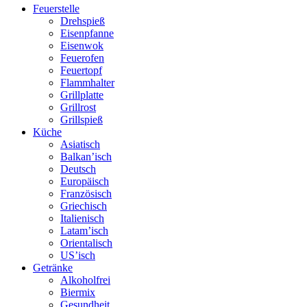
Feuerstelle
Drehspieß
Eisenpfanne
Eisenwok
Feuerofen
Feuertopf
Flammhalter
Grillplatte
Grillrost
Grillspieß
Küche
Asiatisch
Balkan’isch
Deutsch
Europäisch
Französisch
Griechisch
Italienisch
Latam’isch
Orientalisch
US’isch
Getränke
Alkoholfrei
Biermix
Gesundheit