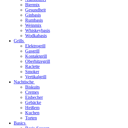
Biermix
Gesundheit
Ginbasis
Rumbasis
Weinmix
Whiskeybasis
Wodkabasis
Grills
Elektrogrill
Gasgrill
Kontaktgrill
Oberhitzegrill
Raclette
Smoker
Vertikalgrill
Nachtische
Biskuits
Cremes
Eisbecher
Gebäcke
Heißem
Kuchen
Torten
Basics