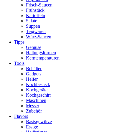
Frisch-Saucen
Frühstück
Kartoffeln
Salate
Suppen
Teigwaren
Würz-Saucen
Tipps
Gemüse
Haltungsformen
Kerntemperaturen
Tools
Behälter
Gadgets
Helfer
Kochbesteck
Kochgeräte
Kochgeschirr
Maschinen
Messer
Zubehör
Flavors
Basisgewürze
Essige