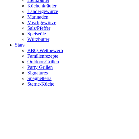
Heilkräuter
Küchenkräuter
Ländergewürze
Marinaden
Mischgewürze
Salz/Pfeffer
Speiseöle
Würzbutter
Stars
BBQ-Wettbewerb
Familienrezepte
Outdoor-Grillen
Party-Grillen
Signatures
Spaghetteria
Sterne-Küche