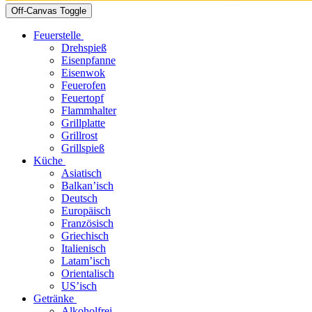
Off-Canvas Toggle
Feuerstelle
Drehspieß
Eisenpfanne
Eisenwok
Feuerofen
Feuertopf
Flammhalter
Grillplatte
Grillrost
Grillspieß
Küche
Asiatisch
Balkan’isch
Deutsch
Europäisch
Französisch
Griechisch
Italienisch
Latam’isch
Orientalisch
US’isch
Getränke
Alkoholfrei