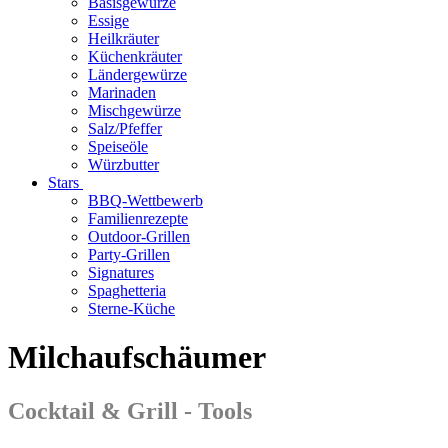
Basisgewürze
Essige
Heilkräuter
Küchenkräuter
Ländergewürze
Marinaden
Mischgewürze
Salz/Pfeffer
Speiseöle
Würzbutter
Stars
BBQ-Wettbewerb
Familienrezepte
Outdoor-Grillen
Party-Grillen
Signatures
Spaghetteria
Sterne-Küche
Milchaufschäumer
Cocktail & Grill - Tools