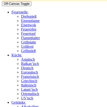
Off-Canvas Toggle
Feuerstelle
Drehspieß
Eisenpfanne
Eisenwok
Feuerofen
Feuertopf
Flammhalter
Grillplatte
Grillrost
Grillspieß
Küche
Asiatisch
Balkan’isch
Deutsch
Europäisch
Französisch
Griechisch
Italienisch
Latam’isch
Orientalisch
US’isch
Getränke
Alkoholfrei