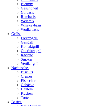
Biermix
Gesundheit
Ginbasis
Rumbasis
Weinmix
Whiskeybasis
Wodkabasis
Grills
Elektrogrill
Gasgrill
Kontaktgrill
Oberhitzegrill
Raclette
Smoker
Vertikalgrill
Nachtische
Biskuits
Cremes
Eisbecher
Gebäcke
Heißem
Kuchen
Torten
Basics