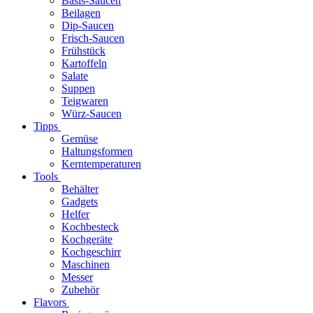
Basis-Saucen
Beilagen
Dip-Saucen
Frisch-Saucen
Frühstück
Kartoffeln
Salate
Suppen
Teigwaren
Würz-Saucen
Tipps
Gemüse
Haltungsformen
Kerntemperaturen
Tools
Behälter
Gadgets
Helfer
Kochbesteck
Kochgeräte
Kochgeschirr
Maschinen
Messer
Zubehör
Flavors