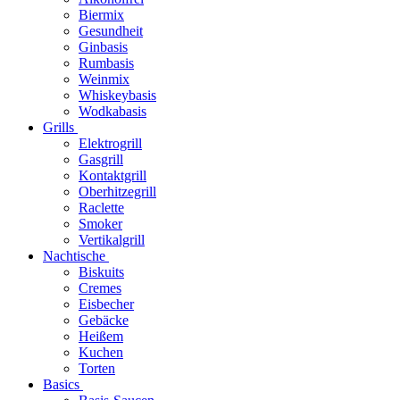
Biermix
Gesundheit
Ginbasis
Rumbasis
Weinmix
Whiskeybasis
Wodkabasis
Grills
Elektrogrill
Gasgrill
Kontaktgrill
Oberhitzegrill
Raclette
Smoker
Vertikalgrill
Nachtische
Biskuits
Cremes
Eisbecher
Gebäcke
Heißem
Kuchen
Torten
Basics