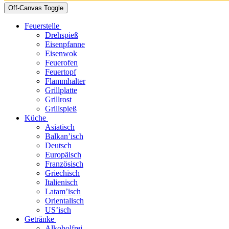
Off-Canvas Toggle
Feuerstelle
Drehspieß
Eisenpfanne
Eisenwok
Feuerofen
Feuertopf
Flammhalter
Grillplatte
Grillrost
Grillspieß
Küche
Asiatisch
Balkan’isch
Deutsch
Europäisch
Französisch
Griechisch
Italienisch
Latam’isch
Orientalisch
US’isch
Getränke
Alkoholfrei