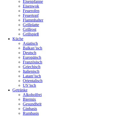
Eisenpfanne
Eisenwok
Feuerofen
Feuertopf
Flammhalter
Grillplatte
Grillrost
Grillspieß
Küche
Asiatisch
Balkan’isch
Deutsch
Europäisch
Französisch
Griechisch
Italienisch
Latam’isch
Orientalisch
US’isch
Getränke
Alkoholfrei
Biermix
Gesundheit
Ginbasis
Rumbasis