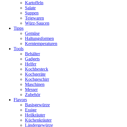
Kartoffeln
Salate
Suppen
Teigwaren
Würz-Saucen
Tipps
Gemüse
Haltungsformen
Kerntemperaturen
Tools
Behälter
Gadgets
Helfer
Kochbesteck
Kochgeräte
Kochgeschirr
Maschinen
Messer
Zubehör
Flavors
Basisgewürze
Essige
Heilkräuter
Küchenkräuter
Ländergewürze