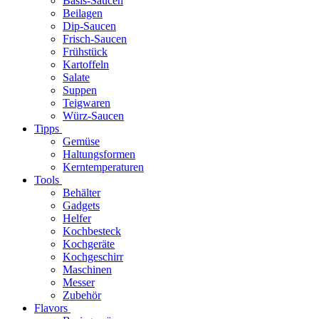
Basis-Saucen
Beilagen
Dip-Saucen
Frisch-Saucen
Frühstück
Kartoffeln
Salate
Suppen
Teigwaren
Würz-Saucen
Tipps
Gemüse
Haltungsformen
Kerntemperaturen
Tools
Behälter
Gadgets
Helfer
Kochbesteck
Kochgeräte
Kochgeschirr
Maschinen
Messer
Zubehör
Flavors