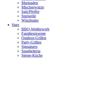
Marinaden
Mischgewürze
Salz/Pfeffer
Speiseöle
Würzbutter
Stars
BBQ-Wettbewerb
Familienrezepte
Outdoor-Grillen
Party-Grillen
Signatures
Spaghetteria
Sterne-Küche