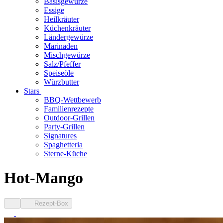
Basisgewürze
Essige
Heilkräuter
Küchenkräuter
Ländergewürze
Marinaden
Mischgewürze
Salz/Pfeffer
Speiseöle
Würzbutter
Stars
BBQ-Wettbewerb
Familienrezepte
Outdoor-Grillen
Party-Grillen
Signatures
Spaghetteria
Sterne-Küche
Hot-Mango
Rezept-Box