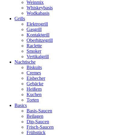
Weinmix
Whiskeybasis
Wodkabasis
Grills
Elektrogrill
Gasgrill
Kontaktgrill
Oberhitzegrill
Raclette
Smoker
Vertikalgrill
Nachtische
Biskuits
Cremes
Eisbecher
Gebäcke
Heißem
Kuchen
Torten
Basics
Basis-Saucen
Beilagen
Dip-Saucen
Frisch-Saucen
Frühstück