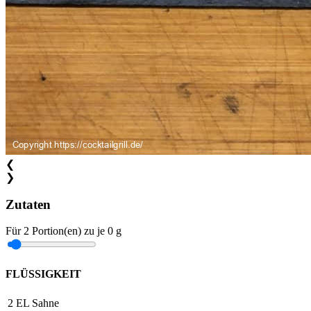
❮
❯
Zutaten
Für
2
Portion(en)
zu je
0 g
FLÜSSIGKEIT
2
EL
Sahne