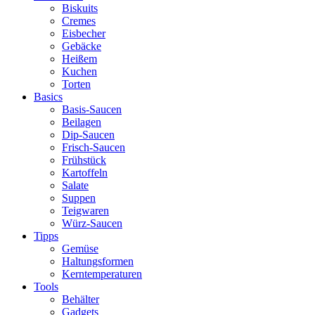
Biskuits
Cremes
Eisbecher
Gebäcke
Heißem
Kuchen
Torten
Basics
Basis-Saucen
Beilagen
Dip-Saucen
Frisch-Saucen
Frühstück
Kartoffeln
Salate
Suppen
Teigwaren
Würz-Saucen
Tipps
Gemüse
Haltungsformen
Kerntemperaturen
Tools
Behälter
Gadgets