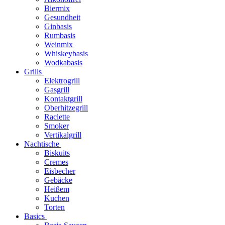
Biermix
Gesundheit
Ginbasis
Rumbasis
Weinmix
Whiskeybasis
Wodkabasis
Grills
Elektrogrill
Gasgrill
Kontaktgrill
Oberhitzegrill
Raclette
Smoker
Vertikalgrill
Nachtische
Biskuits
Cremes
Eisbecher
Gebäcke
Heißem
Kuchen
Torten
Basics