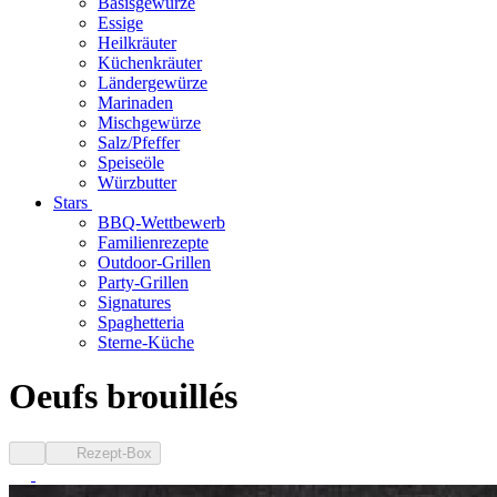
Basisgewürze
Essige
Heilkräuter
Küchenkräuter
Ländergewürze
Marinaden
Mischgewürze
Salz/Pfeffer
Speiseöle
Würzbutter
Stars
BBQ-Wettbewerb
Familienrezepte
Outdoor-Grillen
Party-Grillen
Signatures
Spaghetteria
Sterne-Küche
Oeufs brouillés
Rezept-Box