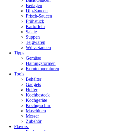
Basis-Saucen
Beilagen
Dip-Saucen
Frisch-Saucen
Frühstück
Kartoffeln
Salate
Suppen
Teigwaren
Würz-Saucen
Tipps
Gemüse
Haltungsformen
Kerntemperaturen
Tools
Behälter
Gadgets
Helfer
Kochbesteck
Kochgeräte
Kochgeschirr
Maschinen
Messer
Zubehör
Flavors