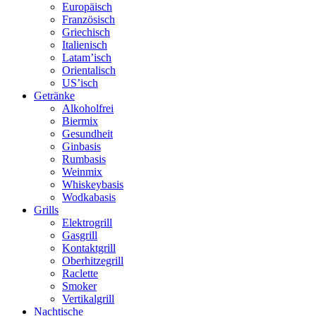
Europäisch
Französisch
Griechisch
Italienisch
Latam’isch
Orientalisch
US’isch
Getränke
Alkoholfrei
Biermix
Gesundheit
Ginbasis
Rumbasis
Weinmix
Whiskeybasis
Wodkabasis
Grills
Elektrogrill
Gasgrill
Kontaktgrill
Oberhitzegrill
Raclette
Smoker
Vertikalgrill
Nachtische