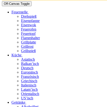
Off-Canvas Toggle
Feuerstelle
Drehspieß
Eisenpfanne
Eisenwok
Feuerofen
Feuertopf
Flammhalter
Grillplatte
Grillrost
Grillspieß
Küche
Asiatisch
Balkan’isch
Deutsch
Europäisch
Französisch
Griechisch
Italienisch
Latam’isch
Orientalisch
US’isch
Getränke
Alkoholfrei