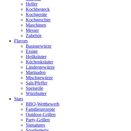
Helfer
Kochbesteck
Kochgeräte
Kochgeschirr
Maschinen
Messer
Zubehör
Flavors
Basisgewürze
Essige
Heilkräuter
Küchenkräuter
Ländergewürze
Marinaden
Mischgewürze
Salz/Pfeffer
Speiseöle
Würzbutter
Stars
BBQ-Wettbewerb
Familienrezepte
Outdoor-Grillen
Party-Grillen
Signatures
Spaghetteria