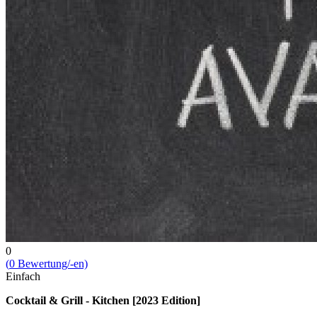
0
(
0
Bewert­ung/-en)
Einfach
Cocktail & Grill - Kitchen [2023 Edition]