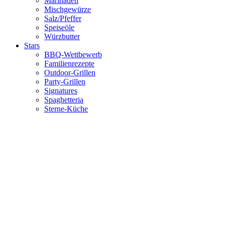
Marinaden
Mischgewürze
Salz/Pfeffer
Speiseöle
Würzbutter
Stars
BBQ-Wettbewerb
Familienrezepte
Outdoor-Grillen
Party-Grillen
Signatures
Spaghetteria
Sterne-Küche