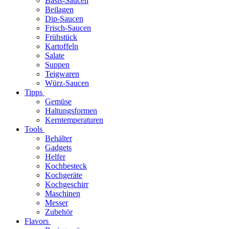
Basis-Saucen
Beilagen
Dip-Saucen
Frisch-Saucen
Frühstück
Kartoffeln
Salate
Suppen
Teigwaren
Würz-Saucen
Tipps
Gemüse
Haltungsformen
Kerntemperaturen
Tools
Behälter
Gadgets
Helfer
Kochbesteck
Kochgeräte
Kochgeschirr
Maschinen
Messer
Zubehör
Flavors