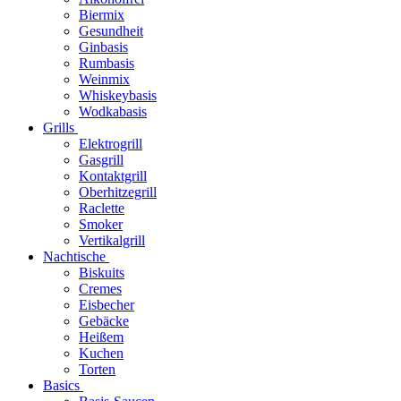
Biermix
Gesundheit
Ginbasis
Rumbasis
Weinmix
Whiskeybasis
Wodkabasis
Grills
Elektrogrill
Gasgrill
Kontaktgrill
Oberhitzegrill
Raclette
Smoker
Vertikalgrill
Nachtische
Biskuits
Cremes
Eisbecher
Gebäcke
Heißem
Kuchen
Torten
Basics