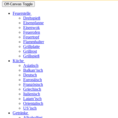
Off-Canvas Toggle
Feuerstelle
Drehspieß
Eisenpfanne
Eisenwok
Feuerofen
Feuertopf
Flammhalter
Grillplatte
Grillrost
Grillspieß
Küche
Asiatisch
Balkan’isch
Deutsch
Europäisch
Französisch
Griechisch
Italienisch
Latam’isch
Orientalisch
US’isch
Getränke
Alkoholfrei