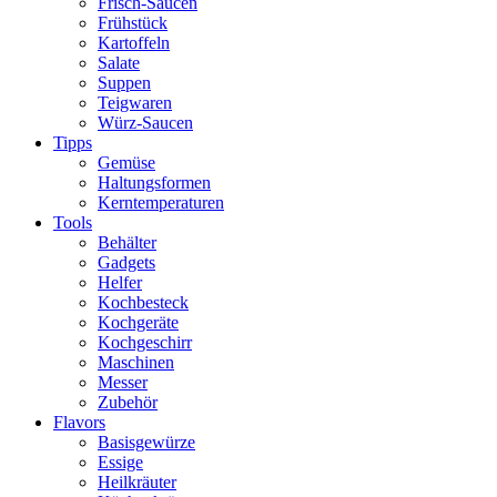
Frisch-Saucen
Frühstück
Kartoffeln
Salate
Suppen
Teigwaren
Würz-Saucen
Tipps
Gemüse
Haltungsformen
Kerntemperaturen
Tools
Behälter
Gadgets
Helfer
Kochbesteck
Kochgeräte
Kochgeschirr
Maschinen
Messer
Zubehör
Flavors
Basisgewürze
Essige
Heilkräuter