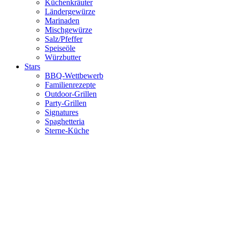
Küchenkräuter
Ländergewürze
Marinaden
Mischgewürze
Salz/Pfeffer
Speiseöle
Würzbutter
Stars
BBQ-Wettbewerb
Familienrezepte
Outdoor-Grillen
Party-Grillen
Signatures
Spaghetteria
Sterne-Küche