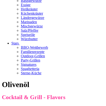
Basisgewürze
Essige
Heilkräuter
Küchenkräuter
Ländergewürze
Marinaden
Mischgewürze
Salz/Pfeffer
Speiseöle
Würzbutter
Stars
BBQ-Wettbewerb
Familienrezepte
Outdoor-Grillen
Party-Grillen
Signatures
Spaghetteria
Sterne-Küche
Olivenöl
Cocktail & Grill - Flavors