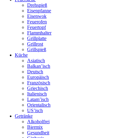
Drehspieß
Eisenpfanne
Eisenwok
Feuerofen
Feuertopf
Flammhalter
Grillplatte
Grillrost
Grillspieß
Küche
Asiatisch
Balkan’isch
Deutsch
Europäisch
Französisch
Griechisch
Italienisch
Latam’isch
Orientalisch
US’isch
Getränke
Alkoholfrei
Biermix
Gesundheit