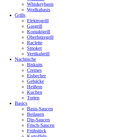
Whiskeybasis
Wodkabasis
Grills
Elektrogrill
Gasgrill
Kontaktgrill
Oberhitzegrill
Raclette
Smoker
Vertikalgrill
Nachtische
Biskuits
Cremes
Eisbecher
Gebäcke
Heißem
Kuchen
Torten
Basics
Basis-Saucen
Beilagen
Dip-Saucen
Frisch-Saucen
Frühstück
Kartoffeln