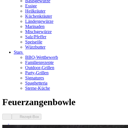
Basisgewürze
Essige
Heilkräuter
Küchenkräuter
Ländergewürze
Marinaden
Mischgewürze
Salz/Pfeffer
Speiseöle
Würzbutter
Stars
BBQ-Wettbewerb
Familienrezepte
Outdoor-Grillen
Party-Grillen
Signatures
Spaghetteria
Sterne-Küche
Feuerzangenbowle
Rezept-Box