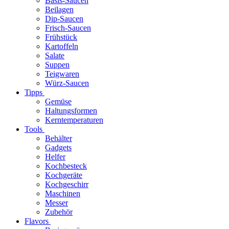
Basis-Saucen
Beilagen
Dip-Saucen
Frisch-Saucen
Frühstück
Kartoffeln
Salate
Suppen
Teigwaren
Würz-Saucen
Tipps
Gemüse
Haltungsformen
Kerntemperaturen
Tools
Behälter
Gadgets
Helfer
Kochbesteck
Kochgeräte
Kochgeschirr
Maschinen
Messer
Zubehör
Flavors