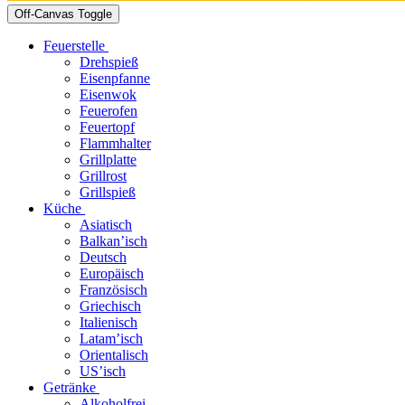
Off-Canvas Toggle
Feuerstelle
Drehspieß
Eisenpfanne
Eisenwok
Feuerofen
Feuertopf
Flammhalter
Grillplatte
Grillrost
Grillspieß
Küche
Asiatisch
Balkan’isch
Deutsch
Europäisch
Französisch
Griechisch
Italienisch
Latam’isch
Orientalisch
US’isch
Getränke
Alkoholfrei