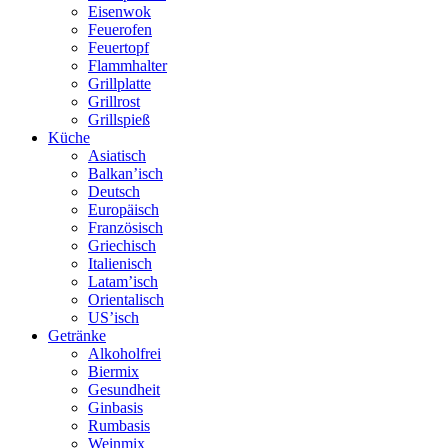
Eisenwok
Feuerofen
Feuertopf
Flammhalter
Grillplatte
Grillrost
Grillspieß
Küche
Asiatisch
Balkan’isch
Deutsch
Europäisch
Französisch
Griechisch
Italienisch
Latam’isch
Orientalisch
US’isch
Getränke
Alkoholfrei
Biermix
Gesundheit
Ginbasis
Rumbasis
Weinmix