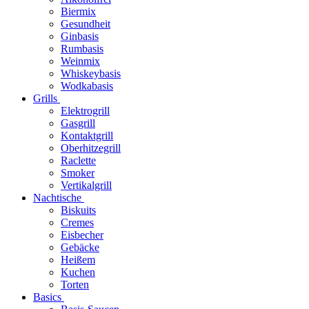
Biermix
Gesundheit
Ginbasis
Rumbasis
Weinmix
Whiskeybasis
Wodkabasis
Grills
Elektrogrill
Gasgrill
Kontaktgrill
Oberhitzegrill
Raclette
Smoker
Vertikalgrill
Nachtische
Biskuits
Cremes
Eisbecher
Gebäcke
Heißem
Kuchen
Torten
Basics