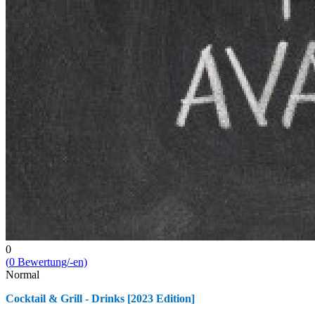
0
(
0
Bewert­ung/-en)
Normal
Cocktail & Grill - Drinks [2023 Edition]