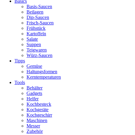
Basics
Basis-Saucen
Beilagen
Dip-Saucen
Frisch-Saucen
Frühstück
Kartoffeln
Salate
Suppen
Teigwaren
Würz-Saucen
Tipps
Gemüse
Haltungsformen
Kerntemperaturen
Tools
Behälter
Gadgets
Helfer
Kochbesteck
Kochgeräte
Kochgeschirr
Maschinen
Messer
Zubehör