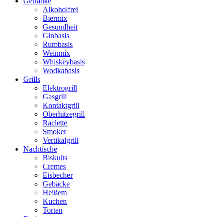
Getränke
Alkoholfrei
Biermix
Gesundheit
Ginbasis
Rumbasis
Weinmix
Whiskeybasis
Wodkabasis
Grills
Elektrogrill
Gasgrill
Kontaktgrill
Oberhitzegrill
Raclette
Smoker
Vertikalgrill
Nachtische
Biskuits
Cremes
Eisbecher
Gebäcke
Heißem
Kuchen
Torten