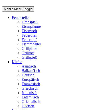
Mobile Menu Toggle
Feuerstelle
Drehspieß
Eisenpfanne
Eisenwok
Feuerofen
Feuertopf
Flammhalter
Grillplatte
Grillrost
Grillspieß
Küche
Asiatisch
Balkan’isch
Deutsch
Europäisch
Französisch
Griechisch
Italienisch
Latam’isch
Orientalisch
US’isch