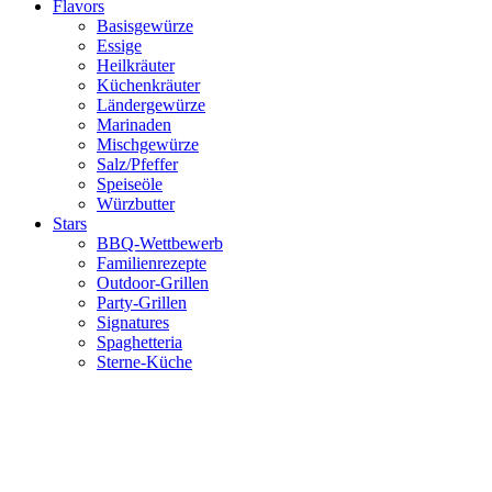
Flavors
Basisgewürze
Essige
Heilkräuter
Küchenkräuter
Ländergewürze
Marinaden
Mischgewürze
Salz/Pfeffer
Speiseöle
Würzbutter
Stars
BBQ-Wettbewerb
Familienrezepte
Outdoor-Grillen
Party-Grillen
Signatures
Spaghetteria
Sterne-Küche