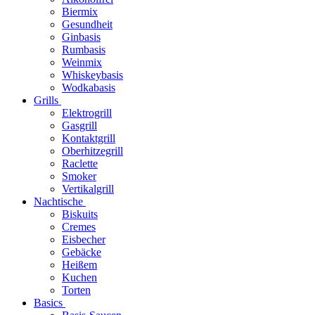
Biermix
Gesundheit
Ginbasis
Rumbasis
Weinmix
Whiskeybasis
Wodkabasis
Grills
Elektrogrill
Gasgrill
Kontaktgrill
Oberhitzegrill
Raclette
Smoker
Vertikalgrill
Nachtische
Biskuits
Cremes
Eisbecher
Gebäcke
Heißem
Kuchen
Torten
Basics