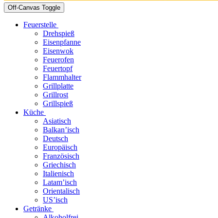
Off-Canvas Toggle
Feuerstelle
Drehspieß
Eisenpfanne
Eisenwok
Feuerofen
Feuertopf
Flammhalter
Grillplatte
Grillrost
Grillspieß
Küche
Asiatisch
Balkan’isch
Deutsch
Europäisch
Französisch
Griechisch
Italienisch
Latam’isch
Orientalisch
US’isch
Getränke
Alkoholfrei