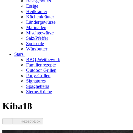
Basisgewürze
Essige
Heilkräuter
Küchenkräuter
Ländergewürze
Marinaden
Mischgewürze
Salz/Pfeffer
Speiseöle
Würzbutter
Stars
BBQ-Wettbewerb
Familienrezepte
Outdoor-Grillen
Party-Grillen
Signatures
Spaghetteria
Sterne-Küche
Kiba18
Rezept-Box