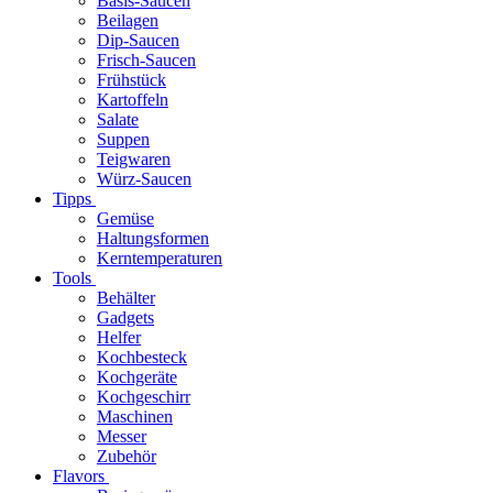
Basis-Saucen
Beilagen
Dip-Saucen
Frisch-Saucen
Frühstück
Kartoffeln
Salate
Suppen
Teigwaren
Würz-Saucen
Tipps
Gemüse
Haltungsformen
Kerntemperaturen
Tools
Behälter
Gadgets
Helfer
Kochbesteck
Kochgeräte
Kochgeschirr
Maschinen
Messer
Zubehör
Flavors