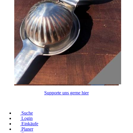
Supporte uns gerne hier
© Copyright 2026 |
Datenschutz
|
Impressum
Suche
Login
Einkäufe
Planer