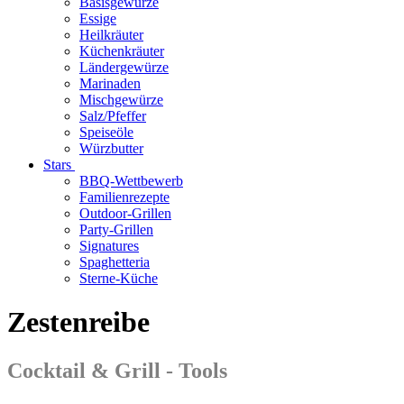
Basisgewürze
Essige
Heilkräuter
Küchenkräuter
Ländergewürze
Marinaden
Mischgewürze
Salz/Pfeffer
Speiseöle
Würzbutter
Stars
BBQ-Wettbewerb
Familienrezepte
Outdoor-Grillen
Party-Grillen
Signatures
Spaghetteria
Sterne-Küche
Zestenreibe
Cocktail & Grill - Tools