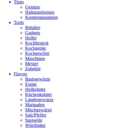
Tipps
Gemüse
Haltungsformen
Kerntemperaturen
Tools
Behälter
Gadgets
Helfer
Kochbesteck
Kochgeräte
Kochgeschirr
Maschinen
Messer
Zubehör
Flavors
Basisgewürze
Essige
Heilkräuter
Küchenkräuter
Ländergewürze
Marinaden
Mischgewürze
Salz/Pfeffer
Speiseöle
Würzbutter