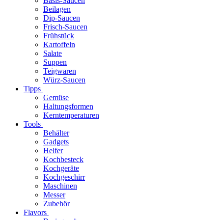
Basis-Saucen
Beilagen
Dip-Saucen
Frisch-Saucen
Frühstück
Kartoffeln
Salate
Suppen
Teigwaren
Würz-Saucen
Tipps
Gemüse
Haltungsformen
Kerntemperaturen
Tools
Behälter
Gadgets
Helfer
Kochbesteck
Kochgeräte
Kochgeschirr
Maschinen
Messer
Zubehör
Flavors