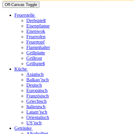
Off-Canvas Toggle
Feuerstelle
Drehspieß
Eisenpfanne
Eisenwok
Feuerofen
Feuertopf
Flammhalter
Grillplatte
Grillrost
Grillspieß
Küche
Asiatisch
Balkan’isch
Deutsch
Europäisch
Französisch
Griechisch
Italienisch
Latam’isch
Orientalisch
US’isch
Getränke
Alkoholfrei