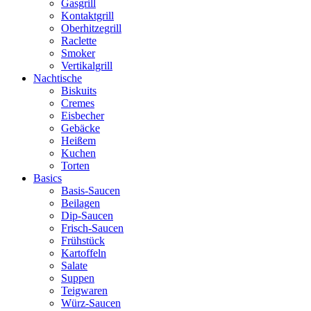
Gasgrill
Kontaktgrill
Oberhitzegrill
Raclette
Smoker
Vertikalgrill
Nachtische
Biskuits
Cremes
Eisbecher
Gebäcke
Heißem
Kuchen
Torten
Basics
Basis-Saucen
Beilagen
Dip-Saucen
Frisch-Saucen
Frühstück
Kartoffeln
Salate
Suppen
Teigwaren
Würz-Saucen