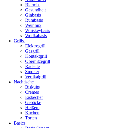
Biermix
Gesundheit
Ginbasis
Rumbasis
Weinmix
Whiskeybasis
Wodkabasis
Grills
Elektrogrill
Gasgrill
Kontaktgrill
Oberhitzegrill
Raclette
Smoker
Vertikalgrill
Nachtische
Biskuits
Cremes
Eisbecher
Gebäcke
Heißem
Kuchen
Torten
Basics