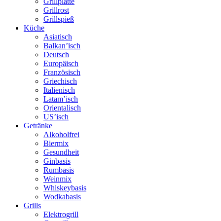
Grillplatte
Grillrost
Grillspieß
Küche
Asiatisch
Balkan’isch
Deutsch
Europäisch
Französisch
Griechisch
Italienisch
Latam’isch
Orientalisch
US’isch
Getränke
Alkoholfrei
Biermix
Gesundheit
Ginbasis
Rumbasis
Weinmix
Whiskeybasis
Wodkabasis
Grills
Elektrogrill