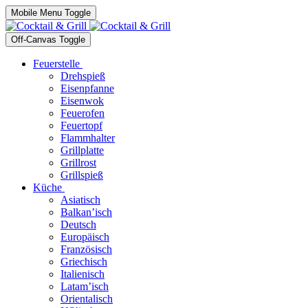
Mobile Menu Toggle
Off-Canvas Toggle
Feuerstelle
Drehspieß
Eisenpfanne
Eisenwok
Feuerofen
Feuertopf
Flammhalter
Grillplatte
Grillrost
Grillspieß
Küche
Asiatisch
Balkan’isch
Deutsch
Europäisch
Französisch
Griechisch
Italienisch
Latam’isch
Orientalisch