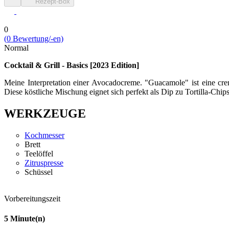
Rezept-Box
0
(
0
Bewert­ung/-en)
Normal
Cocktail & Grill - Basics [2023 Edition]
Meine Interpretation einer Avocadocreme. "Guacamole" ist eine c
Diese köstliche Mischung eignet sich perfekt als Dip zu Tortilla-Chi
WERKZEUGE
Kochmesser
Brett
Teelöffel
Zitruspresse
Schüssel
Vorbereitungszeit
5
Minute(n)