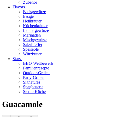
Zubehör
Flavors
Basisgewürze
Essige
Heilkräuter
Küchenkräuter
Ländergewürze
Marinaden
Mischgewürze
Salz/Pfeffer
Speiseöle
Würzbutter
Stars
BBQ-Wettbewerb
Familienrezepte
Outdoor-Grillen
Party-Grillen
Signatures
Spaghetteria
Sterne-Küche
Guacamole