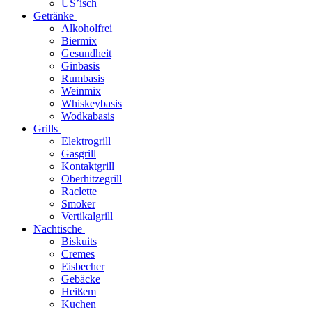
US’isch
Getränke
Alkoholfrei
Biermix
Gesundheit
Ginbasis
Rumbasis
Weinmix
Whiskeybasis
Wodkabasis
Grills
Elektrogrill
Gasgrill
Kontaktgrill
Oberhitzegrill
Raclette
Smoker
Vertikalgrill
Nachtische
Biskuits
Cremes
Eisbecher
Gebäcke
Heißem
Kuchen