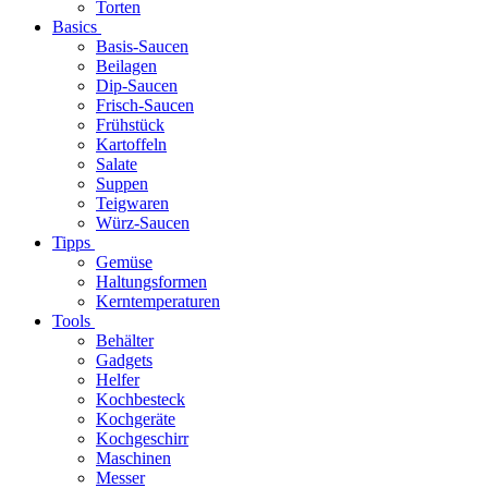
Torten
Basics
Basis-Saucen
Beilagen
Dip-Saucen
Frisch-Saucen
Frühstück
Kartoffeln
Salate
Suppen
Teigwaren
Würz-Saucen
Tipps
Gemüse
Haltungsformen
Kerntemperaturen
Tools
Behälter
Gadgets
Helfer
Kochbesteck
Kochgeräte
Kochgeschirr
Maschinen
Messer