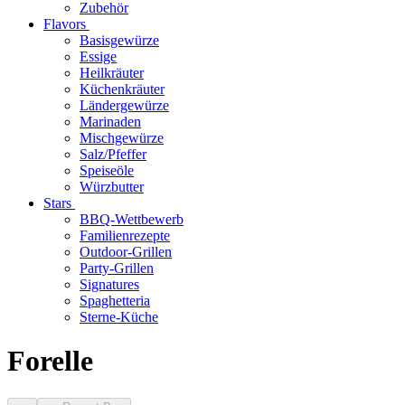
Zubehör
Flavors
Basisgewürze
Essige
Heilkräuter
Küchenkräuter
Ländergewürze
Marinaden
Mischgewürze
Salz/Pfeffer
Speiseöle
Würzbutter
Stars
BBQ-Wettbewerb
Familienrezepte
Outdoor-Grillen
Party-Grillen
Signatures
Spaghetteria
Sterne-Küche
Forelle