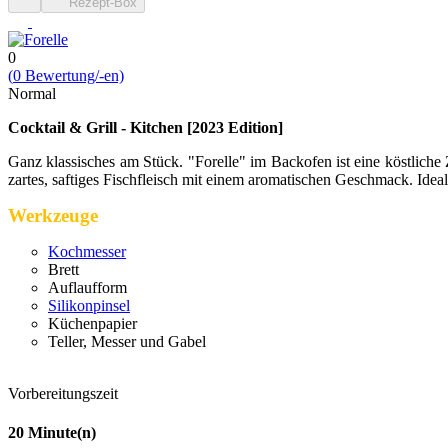
Rezept-Box
0
(
0
Bewert­ung/-en)
Normal
Cocktail & Grill - Kitchen [2023 Edition]
Ganz klassisches am Stück. "Forelle" im Backofen ist eine köstlich
zartes, saftiges Fischfleisch mit einem aromatischen Geschmack. Idea
Werkzeuge
Kochmesser
Brett
Auflaufform
Silikonpinsel
Küchenpapier
Teller, Messer und Gabel
Vorbereitungszeit
20
Minute(n)