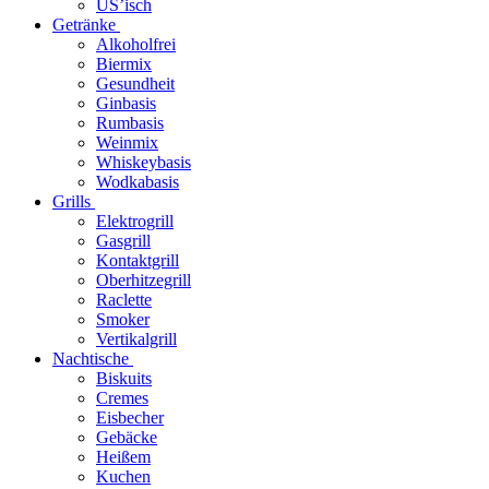
US’isch
Getränke
Alkoholfrei
Biermix
Gesundheit
Ginbasis
Rumbasis
Weinmix
Whiskeybasis
Wodkabasis
Grills
Elektrogrill
Gasgrill
Kontaktgrill
Oberhitzegrill
Raclette
Smoker
Vertikalgrill
Nachtische
Biskuits
Cremes
Eisbecher
Gebäcke
Heißem
Kuchen