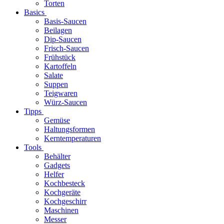
Torten
Basics
Basis-Saucen
Beilagen
Dip-Saucen
Frisch-Saucen
Frühstück
Kartoffeln
Salate
Suppen
Teigwaren
Würz-Saucen
Tipps
Gemüse
Haltungsformen
Kerntemperaturen
Tools
Behälter
Gadgets
Helfer
Kochbesteck
Kochgeräte
Kochgeschirr
Maschinen
Messer