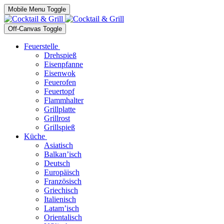
Mobile Menu Toggle
Off-Canvas Toggle
Feuerstelle
Drehspieß
Eisenpfanne
Eisenwok
Feuerofen
Feuertopf
Flammhalter
Grillplatte
Grillrost
Grillspieß
Küche
Asiatisch
Balkan’isch
Deutsch
Europäisch
Französisch
Griechisch
Italienisch
Latam’isch
Orientalisch