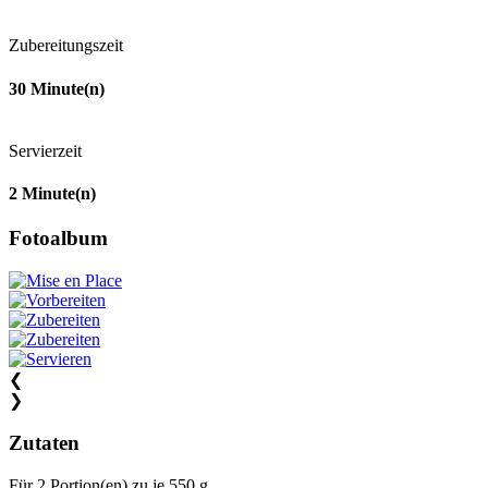
Zubereitungszeit
30
Minute(n)
Servierzeit
2
Minute(n)
Fotoalbum
❮
❯
Zutaten
Für
2
Portion(en)
zu je
550 g