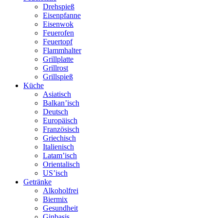
Drehspieß
Eisenpfanne
Eisenwok
Feuerofen
Feuertopf
Flammhalter
Grillplatte
Grillrost
Grillspieß
Küche
Asiatisch
Balkan’isch
Deutsch
Europäisch
Französisch
Griechisch
Italienisch
Latam’isch
Orientalisch
US’isch
Getränke
Alkoholfrei
Biermix
Gesundheit
Ginbasis