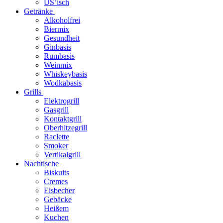
US’isch
Getränke
Alkoholfrei
Biermix
Gesundheit
Ginbasis
Rumbasis
Weinmix
Whiskeybasis
Wodkabasis
Grills
Elektrogrill
Gasgrill
Kontaktgrill
Oberhitzegrill
Raclette
Smoker
Vertikalgrill
Nachtische
Biskuits
Cremes
Eisbecher
Gebäcke
Heißem
Kuchen