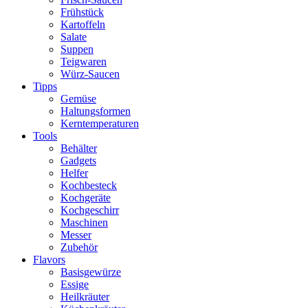
Frühstück
Kartoffeln
Salate
Suppen
Teigwaren
Würz-Saucen
Tipps
Gemüse
Haltungsformen
Kerntemperaturen
Tools
Behälter
Gadgets
Helfer
Kochbesteck
Kochgeräte
Kochgeschirr
Maschinen
Messer
Zubehör
Flavors
Basisgewürze
Essige
Heilkräuter