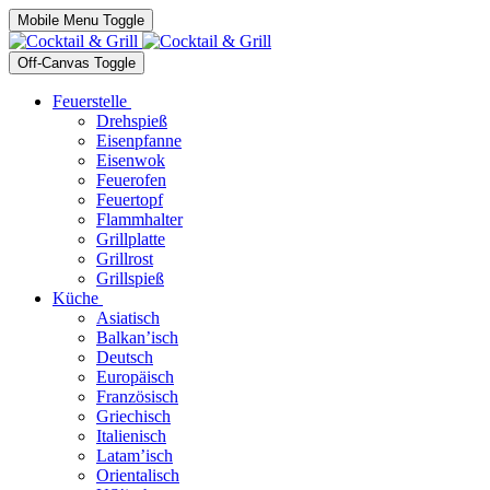
Mobile Menu Toggle
Off-Canvas Toggle
Feuerstelle
Drehspieß
Eisenpfanne
Eisenwok
Feuerofen
Feuertopf
Flammhalter
Grillplatte
Grillrost
Grillspieß
Küche
Asiatisch
Balkan’isch
Deutsch
Europäisch
Französisch
Griechisch
Italienisch
Latam’isch
Orientalisch