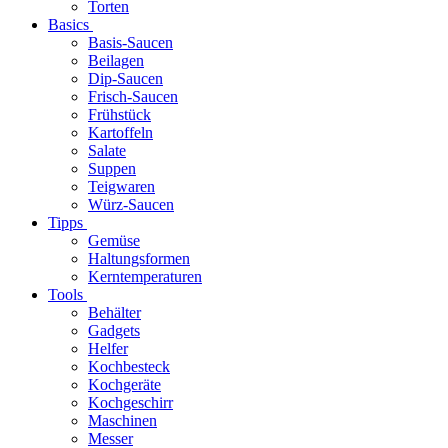
Torten
Basics
Basis-Saucen
Beilagen
Dip-Saucen
Frisch-Saucen
Frühstück
Kartoffeln
Salate
Suppen
Teigwaren
Würz-Saucen
Tipps
Gemüse
Haltungsformen
Kerntemperaturen
Tools
Behälter
Gadgets
Helfer
Kochbesteck
Kochgeräte
Kochgeschirr
Maschinen
Messer