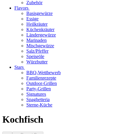
Zubehör
Flavors
Basisgewürze
Essige
Heilkräuter
Küchenkräuter
Ländergewürze
Marinaden
Mischgewürze
Salz/Pfeffer
Speiseöle
Würzbutter
Stars
BBQ-Wettbewerb
Familienrezepte
Outdoor-Grillen
Party-Grillen
Signatures
Spaghetteria
Sterne-Küche
Kochfisch