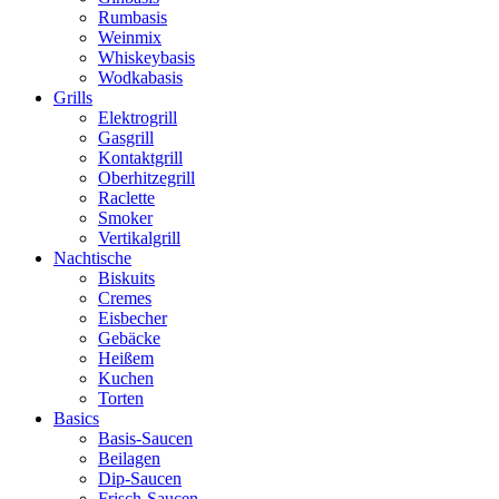
Rumbasis
Weinmix
Whiskeybasis
Wodkabasis
Grills
Elektrogrill
Gasgrill
Kontaktgrill
Oberhitzegrill
Raclette
Smoker
Vertikalgrill
Nachtische
Biskuits
Cremes
Eisbecher
Gebäcke
Heißem
Kuchen
Torten
Basics
Basis-Saucen
Beilagen
Dip-Saucen
Frisch-Saucen