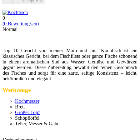
Rezept-Box
0
(
0
Bewert­ung/-en)
Normal
Cocktail & Grill - Kitchen [2025 Edition]
Top 10 Gericht von meiner Mom und mir. Kochfisch ist ein
klassisches Gericht, bei dem Fischfilets oder ganze Fische schonend
in einem aromatischen Sud aus Wasser, Gemüse und Gewürzen
gegart werden. Diese Zubereitung bewahrt den feinen Geschmack
des Fisches und sorgt für eine zarte, saftige Konsistenz – leicht,
bekömmlich und elegant.
Werkzeuge
Kochmesser
Brett
Großer Topf
Schöpflöffel
Teller, Messer & Gabel
Vorbereitungszeit