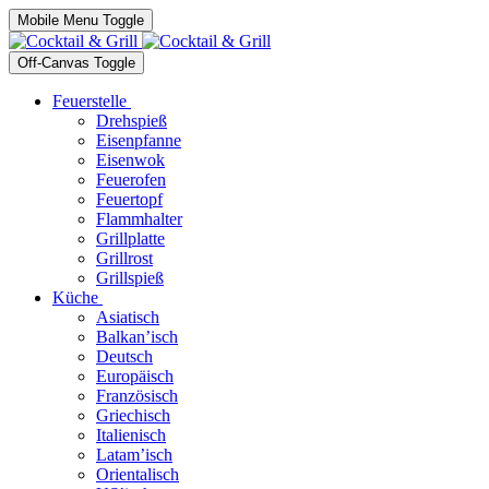
Mobile Menu Toggle
Off-Canvas Toggle
Feuerstelle
Drehspieß
Eisenpfanne
Eisenwok
Feuerofen
Feuertopf
Flammhalter
Grillplatte
Grillrost
Grillspieß
Küche
Asiatisch
Balkan’isch
Deutsch
Europäisch
Französisch
Griechisch
Italienisch
Latam’isch
Orientalisch