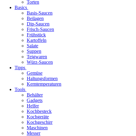
Torten
Basics
Basis-Saucen
Beilagen
Dip-Saucen
Frisch-Saucen
Frühstück
Kartoffeln
Salate
Suppen
Teigwaren
Würz-Saucen
Tipps
Gemüse
Haltungsformen
Kerntemperaturen
Tools
Behälter
Gadgets
Helfer
Kochbesteck
Kochgeräte
Kochgeschirr
Maschinen
Messer