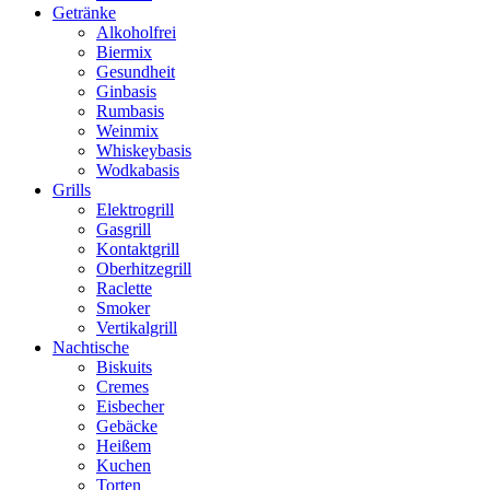
Getränke
Alkoholfrei
Biermix
Gesundheit
Ginbasis
Rumbasis
Weinmix
Whiskeybasis
Wodkabasis
Grills
Elektrogrill
Gasgrill
Kontaktgrill
Oberhitzegrill
Raclette
Smoker
Vertikalgrill
Nachtische
Biskuits
Cremes
Eisbecher
Gebäcke
Heißem
Kuchen
Torten