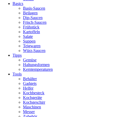
Basics
Basis-Saucen
Beilagen
Dip-Saucen
Frisch-Saucen
Frühstück
Kartoffeln
Salate
Suppen
Teigwaren
Würz-Saucen
Tipps
Gemüse
Haltungsformen
Kerntemperaturen
Tools
Behälter
Gadgets
Helfer
Kochbesteck
Kochgeräte
Kochgeschirr
Maschinen
Messer
Zubehör