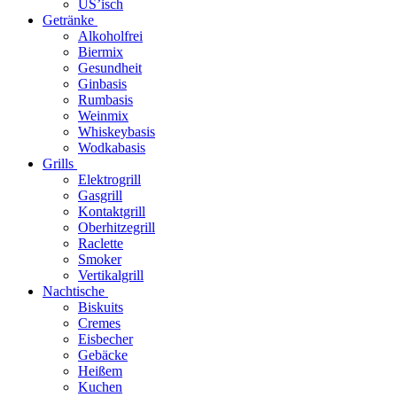
US’isch
Getränke
Alkoholfrei
Biermix
Gesundheit
Ginbasis
Rumbasis
Weinmix
Whiskeybasis
Wodkabasis
Grills
Elektrogrill
Gasgrill
Kontaktgrill
Oberhitzegrill
Raclette
Smoker
Vertikalgrill
Nachtische
Biskuits
Cremes
Eisbecher
Gebäcke
Heißem
Kuchen