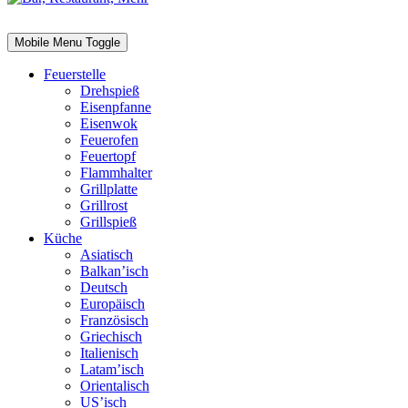
Mobile Menu Toggle
Feuerstelle
Drehspieß
Eisenpfanne
Eisenwok
Feuerofen
Feuertopf
Flammhalter
Grillplatte
Grillrost
Grillspieß
Küche
Asiatisch
Balkan’isch
Deutsch
Europäisch
Französisch
Griechisch
Italienisch
Latam’isch
Orientalisch
US’isch