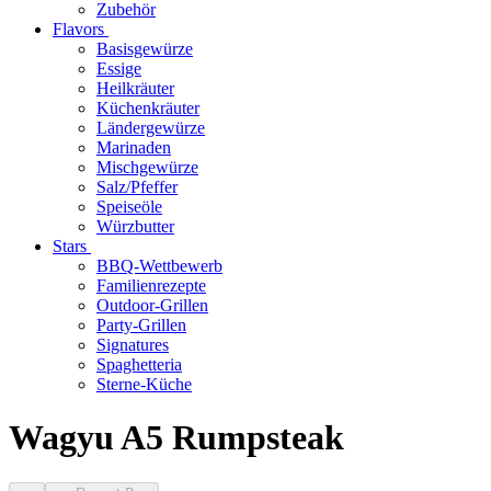
Zubehör
Flavors
Basisgewürze
Essige
Heilkräuter
Küchenkräuter
Ländergewürze
Marinaden
Mischgewürze
Salz/Pfeffer
Speiseöle
Würzbutter
Stars
BBQ-Wettbewerb
Familienrezepte
Outdoor-Grillen
Party-Grillen
Signatures
Spaghetteria
Sterne-Küche
Wagyu A5 Rumpsteak