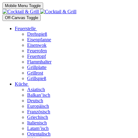
Mobile Menu Toggle
Off-Canvas Toggle
Feuerstelle
Drehspieß
Eisenpfanne
Eisenwok
Feuerofen
Feuertopf
Flammhalter
Grillplatte
Grillrost
Grillspieß
Küche
Asiatisch
Balkan’isch
Deutsch
Europäisch
Französisch
Griechisch
Italienisch
Latam’isch
Orientalisch