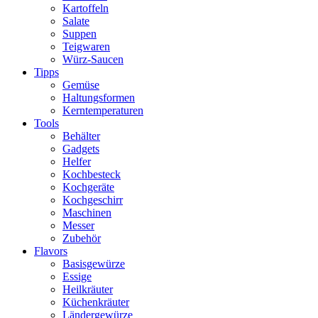
Kartoffeln
Salate
Suppen
Teigwaren
Würz-Saucen
Tipps
Gemüse
Haltungsformen
Kerntemperaturen
Tools
Behälter
Gadgets
Helfer
Kochbesteck
Kochgeräte
Kochgeschirr
Maschinen
Messer
Zubehör
Flavors
Basisgewürze
Essige
Heilkräuter
Küchenkräuter
Ländergewürze