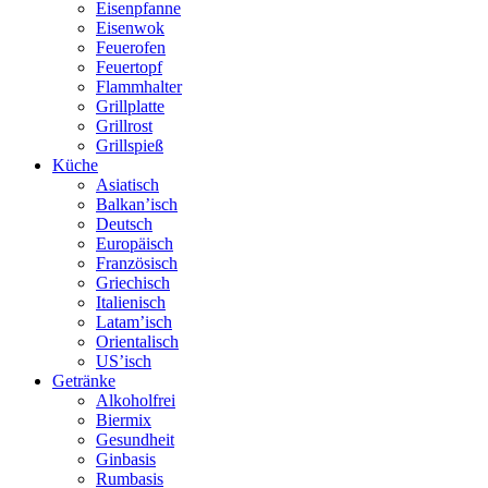
Eisenpfanne
Eisenwok
Feuerofen
Feuertopf
Flammhalter
Grillplatte
Grillrost
Grillspieß
Küche
Asiatisch
Balkan’isch
Deutsch
Europäisch
Französisch
Griechisch
Italienisch
Latam’isch
Orientalisch
US’isch
Getränke
Alkoholfrei
Biermix
Gesundheit
Ginbasis
Rumbasis