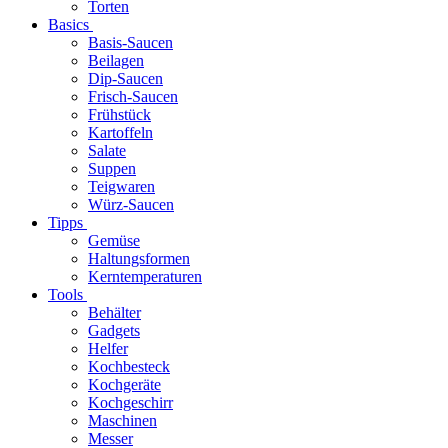
Torten
Basics
Basis-Saucen
Beilagen
Dip-Saucen
Frisch-Saucen
Frühstück
Kartoffeln
Salate
Suppen
Teigwaren
Würz-Saucen
Tipps
Gemüse
Haltungsformen
Kerntemperaturen
Tools
Behälter
Gadgets
Helfer
Kochbesteck
Kochgeräte
Kochgeschirr
Maschinen
Messer