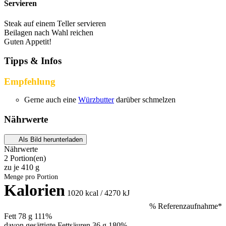
Servieren
Steak auf einem Teller servieren
Beilagen nach Wahl reichen
Guten Appetit!
Tipps & Infos
Empfehlung
Gerne auch eine
Würzbutter
darüber schmelzen
Nährwerte
Als Bild herunterladen
Nährwerte
2 Portion(en)
zu je
410 g
Menge pro Portion
Kalorien
1020
kcal / 4270 kJ
% Referenzaufnahme*
Fett
78 g
111%
davon gesättigte Fettsäuren 36 g
180%