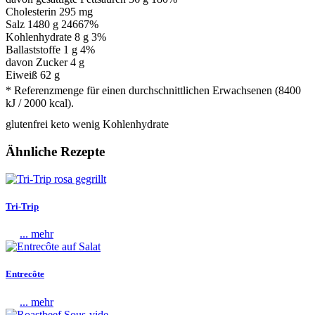
Cholesterin
295 mg
Salz
1480 g
24667%
Kohlenhydrate
8 g
3%
Ballaststoffe 1 g
4%
davon Zucker 4 g
Eiweiß
62 g
* Referenzmenge für einen durchschnittlichen Erwachsenen (8400
kJ / 2000 kcal).
glutenfrei
keto
wenig Kohlenhydrate
Ähnliche Rezepte
Tri-Trip
... mehr
Entrecôte
... mehr