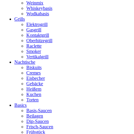
Weinmix
Whiskeybasis
Wodkabasis
Grills
Elektrogrill
Gasgrill
Kontaktgrill
Oberhitzegrill
Raclette
Smoker
Vertikalgrill
Nachtische
Biskuits
Cremes
Eisbecher
Gebäcke
Heißem
Kuchen
Torten
Basics
Basis-Saucen
Beilagen
Dip-Saucen
Frisch-Saucen
Frühstück