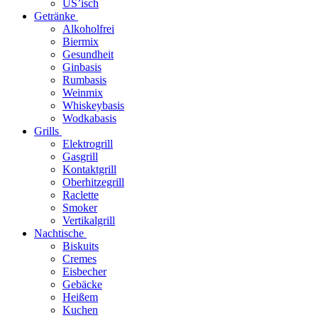
US’isch
Getränke
Alkoholfrei
Biermix
Gesundheit
Ginbasis
Rumbasis
Weinmix
Whiskeybasis
Wodkabasis
Grills
Elektrogrill
Gasgrill
Kontaktgrill
Oberhitzegrill
Raclette
Smoker
Vertikalgrill
Nachtische
Biskuits
Cremes
Eisbecher
Gebäcke
Heißem
Kuchen