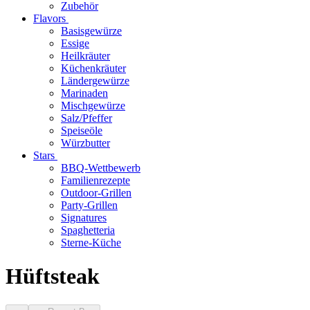
Zubehör
Flavors
Basisgewürze
Essige
Heilkräuter
Küchenkräuter
Ländergewürze
Marinaden
Mischgewürze
Salz/Pfeffer
Speiseöle
Würzbutter
Stars
BBQ-Wettbewerb
Familienrezepte
Outdoor-Grillen
Party-Grillen
Signatures
Spaghetteria
Sterne-Küche
Hüftsteak