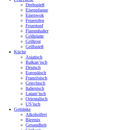
Drehspieß
Eisenpfanne
Eisenwok
Feuerofen
Feuertopf
Flammhalter
Grillplatte
Grillrost
Grillspieß
Küche
Asiatisch
Balkan’isch
Deutsch
Europäisch
Französisch
Griechisch
Italienisch
Latam’isch
Orientalisch
US’isch
Getränke
Alkoholfrei
Biermix
Gesundheit