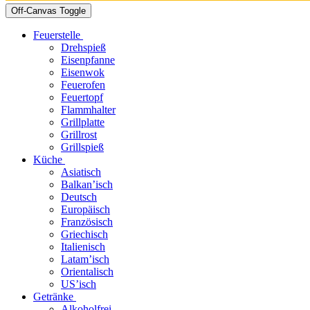
Off-Canvas Toggle
Feuerstelle
Drehspieß
Eisenpfanne
Eisenwok
Feuerofen
Feuertopf
Flammhalter
Grillplatte
Grillrost
Grillspieß
Küche
Asiatisch
Balkan’isch
Deutsch
Europäisch
Französisch
Griechisch
Italienisch
Latam’isch
Orientalisch
US’isch
Getränke
Alkoholfrei