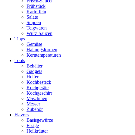
Frisch-Saucen
Frühstück
Kartoffeln
Salate
Suppen
Teigwaren
Würz-Saucen
Tipps
Gemüse
Haltungsformen
Kerntemperaturen
Tools
Behälter
Gadgets
Helfer
Kochbesteck
Kochgeräte
Kochgeschirr
Maschinen
Messer
Zubehör
Flavors
Basisgewürze
Essige
Heilkräuter