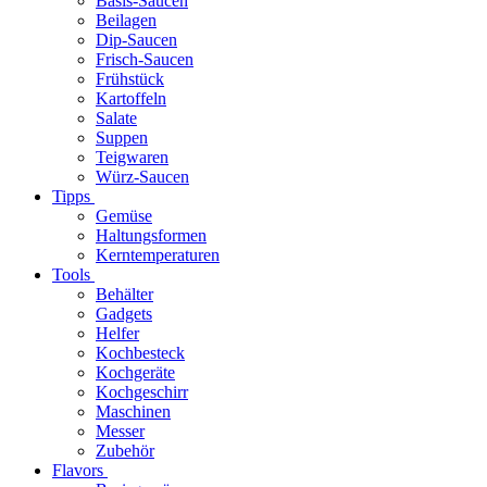
Basis-Saucen
Beilagen
Dip-Saucen
Frisch-Saucen
Frühstück
Kartoffeln
Salate
Suppen
Teigwaren
Würz-Saucen
Tipps
Gemüse
Haltungsformen
Kerntemperaturen
Tools
Behälter
Gadgets
Helfer
Kochbesteck
Kochgeräte
Kochgeschirr
Maschinen
Messer
Zubehör
Flavors