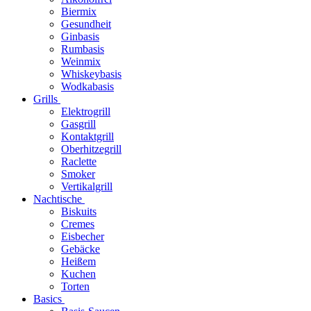
Biermix
Gesundheit
Ginbasis
Rumbasis
Weinmix
Whiskeybasis
Wodkabasis
Grills
Elektrogrill
Gasgrill
Kontaktgrill
Oberhitzegrill
Raclette
Smoker
Vertikalgrill
Nachtische
Biskuits
Cremes
Eisbecher
Gebäcke
Heißem
Kuchen
Torten
Basics