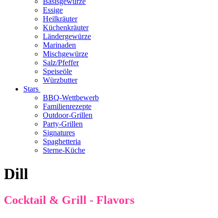
Basisgewürze
Essige
Heilkräuter
Küchenkräuter
Ländergewürze
Marinaden
Mischgewürze
Salz/Pfeffer
Speiseöle
Würzbutter
Stars
BBQ-Wettbewerb
Familienrezepte
Outdoor-Grillen
Party-Grillen
Signatures
Spaghetteria
Sterne-Küche
Dill
Cocktail & Grill - Flavors