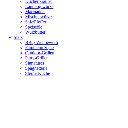
Küchenkräuter
Ländergewürze
Marinaden
Mischgewürze
Salz/Pfeffer
Speiseöle
Würzbutter
Stars
BBQ-Wettbewerb
Familienrezepte
Outdoor-Grillen
Party-Grillen
Signatures
Spaghetteria
Sterne-Küche