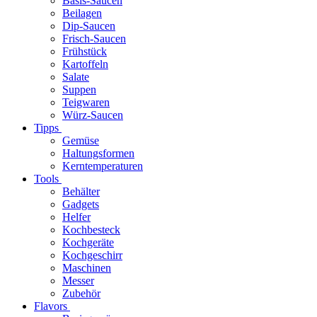
Basis-Saucen
Beilagen
Dip-Saucen
Frisch-Saucen
Frühstück
Kartoffeln
Salate
Suppen
Teigwaren
Würz-Saucen
Tipps
Gemüse
Haltungsformen
Kerntemperaturen
Tools
Behälter
Gadgets
Helfer
Kochbesteck
Kochgeräte
Kochgeschirr
Maschinen
Messer
Zubehör
Flavors