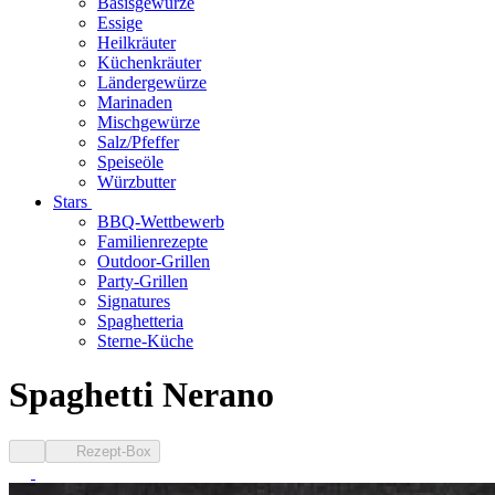
Basisgewürze
Essige
Heilkräuter
Küchenkräuter
Ländergewürze
Marinaden
Mischgewürze
Salz/Pfeffer
Speiseöle
Würzbutter
Stars
BBQ-Wettbewerb
Familienrezepte
Outdoor-Grillen
Party-Grillen
Signatures
Spaghetteria
Sterne-Küche
Spaghetti Nerano
Rezept-Box