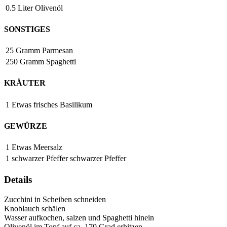
0.5
Liter
Olivenöl
SONSTIGES
25
Gramm
Parmesan
250
Gramm
Spaghetti
KRÄUTER
1
Etwas
frisches Basilikum
GEWÜRZE
1
Etwas
Meersalz
1
schwarzer Pfeffer
schwarzer Pfeffer
Details
Zucchini in Scheiben schneiden
Knoblauch schälen
Wasser aufkochen, salzen und Spaghetti hinein
Olivenöl im Topf auf ca. 170 Grad erhitzen