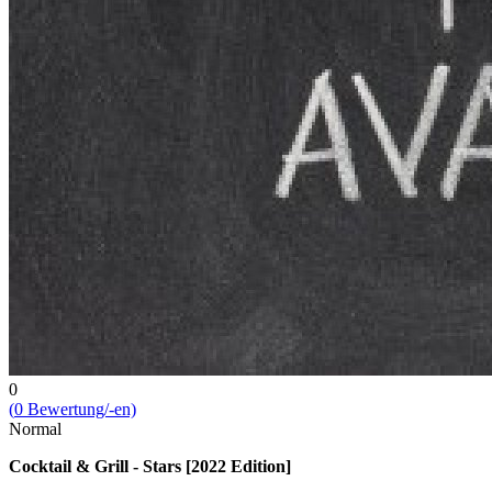
0
(
0
Bewert­ung/-en)
Normal
Cocktail & Grill - Stars [2022 Edition]