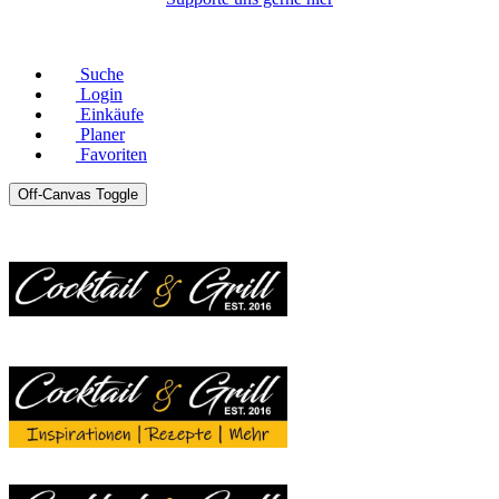
© Copyright 2026 |
Datenschutz
|
Impressum
Suche
Login
Einkäufe
Planer
Favoriten
Off-Canvas Toggle