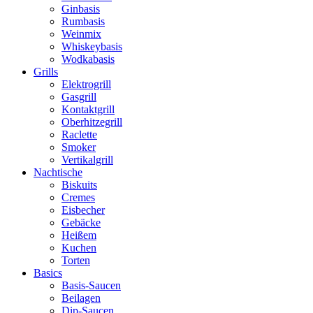
Ginbasis
Rumbasis
Weinmix
Whiskeybasis
Wodkabasis
Grills
Elektrogrill
Gasgrill
Kontaktgrill
Oberhitzegrill
Raclette
Smoker
Vertikalgrill
Nachtische
Biskuits
Cremes
Eisbecher
Gebäcke
Heißem
Kuchen
Torten
Basics
Basis-Saucen
Beilagen
Dip-Saucen