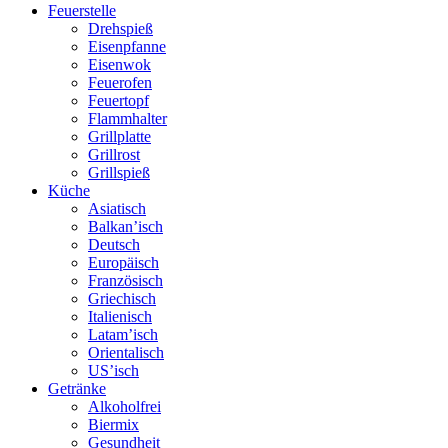
Feuerstelle
Drehspieß
Eisenpfanne
Eisenwok
Feuerofen
Feuertopf
Flammhalter
Grillplatte
Grillrost
Grillspieß
Küche
Asiatisch
Balkan’isch
Deutsch
Europäisch
Französisch
Griechisch
Italienisch
Latam’isch
Orientalisch
US’isch
Getränke
Alkoholfrei
Biermix
Gesundheit