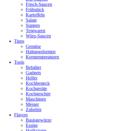
Frisch-Saucen
Frühstück
Kartoffeln
Salate
Suppen
Teigwaren
Würz-Saucen
Tipps
Gemüse
Haltungsformen
Kerntemperaturen
Tools
Behälter
Gadgets
Helfer
Kochbesteck
Kochgeräte
Kochgeschirr
Maschinen
Messer
Zubehör
Flavors
Basisgewürze
Essige
Heilkräuter