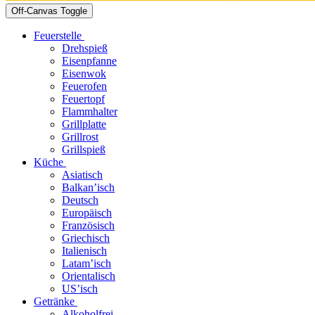
Off-Canvas Toggle
Feuerstelle
Drehspieß
Eisenpfanne
Eisenwok
Feuerofen
Feuertopf
Flammhalter
Grillplatte
Grillrost
Grillspieß
Küche
Asiatisch
Balkan’isch
Deutsch
Europäisch
Französisch
Griechisch
Italienisch
Latam’isch
Orientalisch
US’isch
Getränke
Alkoholfrei