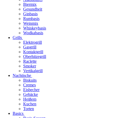
Biermix
Gesundheit
Ginbasis
Rumbasis
Weinmix
Whiskeybasis
Wodkabasis
Grills
Elektrogrill
Gasgrill
Kontaktgrill
Oberhitzegrill
Raclette
Smoker
Vertikalgrill
Nachtische
Biskuits
Cremes
Eisbecher
Gebäcke
Heißem
Kuchen
Torten
Basics