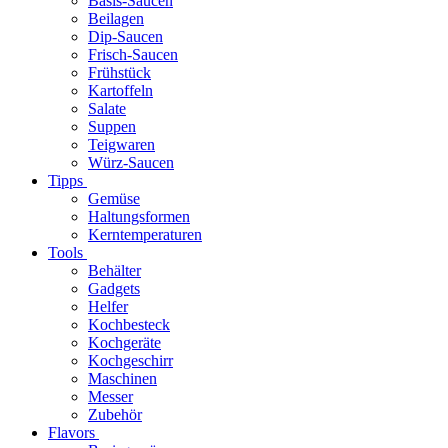
Basis-Saucen
Beilagen
Dip-Saucen
Frisch-Saucen
Frühstück
Kartoffeln
Salate
Suppen
Teigwaren
Würz-Saucen
Tipps
Gemüse
Haltungsformen
Kerntemperaturen
Tools
Behälter
Gadgets
Helfer
Kochbesteck
Kochgeräte
Kochgeschirr
Maschinen
Messer
Zubehör
Flavors