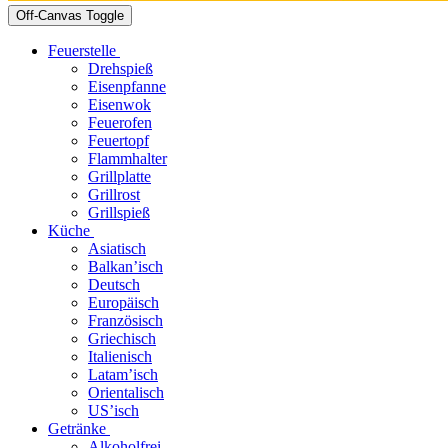
Off-Canvas Toggle
Feuerstelle
Drehspieß
Eisenpfanne
Eisenwok
Feuerofen
Feuertopf
Flammhalter
Grillplatte
Grillrost
Grillspieß
Küche
Asiatisch
Balkan’isch
Deutsch
Europäisch
Französisch
Griechisch
Italienisch
Latam’isch
Orientalisch
US’isch
Getränke
Alkoholfrei