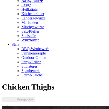
Basisgewürze
Essige
Heilkräuter
Küchenkräuter
Ländergewürze
Marinaden
Mischgewürze
Salz/Pfeffer
Speiseöle
Würzbutter
Stars
BBQ-Wettbewerb
Familienrezepte
Outdoor-Grillen
Party-Grillen
Signatures
Spaghetteria
Sterne-Küche
Chicken Thighs
Rezept-Box