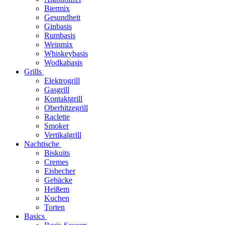
Biermix
Gesundheit
Ginbasis
Rumbasis
Weinmix
Whiskeybasis
Wodkabasis
Grills
Elektrogrill
Gasgrill
Kontaktgrill
Oberhitzegrill
Raclette
Smoker
Vertikalgrill
Nachtische
Biskuits
Cremes
Eisbecher
Gebäcke
Heißem
Kuchen
Torten
Basics