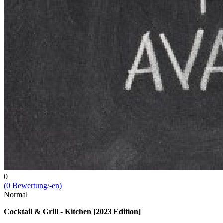
0
(
0
Bewert­ung/-en)
Normal
Cocktail & Grill - Kitchen [2023 Edition]