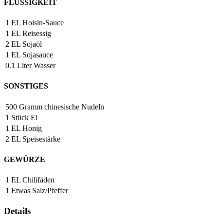
FLÜSSIGKEIT
1
EL
Hoisin-Sauce
1
EL
Reisessig
2
EL
Sojaöl
1
EL
Sojasauce
0.1
Liter
Wasser
SONSTIGES
500
Gramm
chinesische Nudeln
1
Stück
Ei
1
EL
Honig
2
EL
Speisestärke
GEWÜRZE
1
EL
Chilifäden
1
Etwas
Salz/Pfeffer
Details