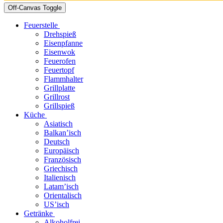
Off-Canvas Toggle
Feuerstelle
Drehspieß
Eisenpfanne
Eisenwok
Feuerofen
Feuertopf
Flammhalter
Grillplatte
Grillrost
Grillspieß
Küche
Asiatisch
Balkan’isch
Deutsch
Europäisch
Französisch
Griechisch
Italienisch
Latam’isch
Orientalisch
US’isch
Getränke
Alkoholfrei