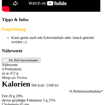
Tipps & Infos
Empfehlung
Kann gerne auch mit Schweinehals oder -bauch getestet
werden ;-)
Nährwerte
Als Bild herunterladen
Nährwerte
4 Portion(en)
zu je
472 g
Menge pro Portion
Kalorien
560
kcal / 2340 kJ
% Referenzaufnahme*
Fett
20 g
29%
davon gesättigte Fettsäuren 5 g
25%
Cholesterin
65 mg