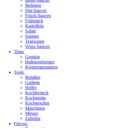
Basis-Saucen
Beilagen
Dip-Saucen
Frisch-Saucen
Frühstück
Kartoffeln
Salate
Suppen
Teigwaren
Würz-Saucen
Tipps
Gemüse
Haltungsformen
Kerntemperaturen
Tools
Behälter
Gadgets
Helfer
Kochbesteck
Kochgeräte
Kochgeschirr
Maschinen
Messer
Zubehör
Flavors