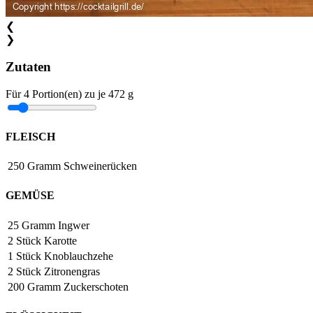
❮
❯
Zutaten
Für
4
Portion(en)
zu je
472 g
FLEISCH
250
Gramm
Schweinerücken
GEMÜSE
25
Gramm
Ingwer
2
Stück
Karotte
1
Stück
Knoblauchzehe
2
Stück
Zitronengras
200
Gramm
Zuckerschoten