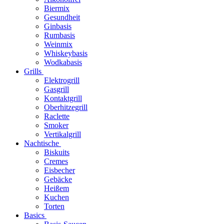
Biermix
Gesundheit
Ginbasis
Rumbasis
Weinmix
Whiskeybasis
Wodkabasis
Grills
Elektrogrill
Gasgrill
Kontaktgrill
Oberhitzegrill
Raclette
Smoker
Vertikalgrill
Nachtische
Biskuits
Cremes
Eisbecher
Gebäcke
Heißem
Kuchen
Torten
Basics