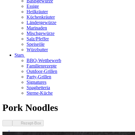
Basisgewürze
Essige
Heilkräuter
Küchenkräuter
Ländergewürze
Marinaden
Mischgewürze
Salz/Pfeffer
Speiseöle
Würzbutter
Stars
BBQ-Wettbewerb
Familienrezepte
Outdoor-Grillen
Party-Grillen
Signatures
Spaghetteria
Sterne-Küche
Pork Noodles
Rezept-Box