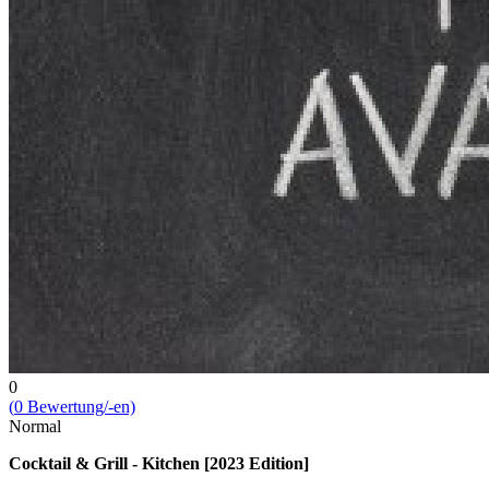
0
(
0
Bewert­ung/-en)
Normal
Cocktail & Grill - Kitchen [2023 Edition]