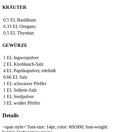
KRÄUTER
0.5
EL
Basilikum
0.33
EL
Oregano
0.5
EL
Thymian
GEWÜRZE
1
EL
Ingwerpulver
2
EL
Knoblauch-Salz
4
EL
Paprikapulver, edelsüß
0.66
EL
Salz
1
EL
schwarzer Pfeffer
1
EL
Sellerie-Salz
1
EL
Senfpulver
3
EL
weißer Pfeffer
Details
<span style="font-size: 14pt; color: #ffc000; font-weight: