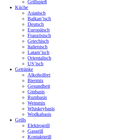
Grillspieß
Küche
Asiatisch
Balkan’isch
Deutsch
Europäisch
Französisch
Griechisch
Italienisch
Latam’isch
Orientalisch
US’isch
Getränke
Alkoholfrei
Biermix
Gesundheit
Ginbasis
Rumbasis
Weinmix
Whiskeybasis
Wodkabasis
Grills
Elektrogrill
Gasgrill
Kontaktgrill