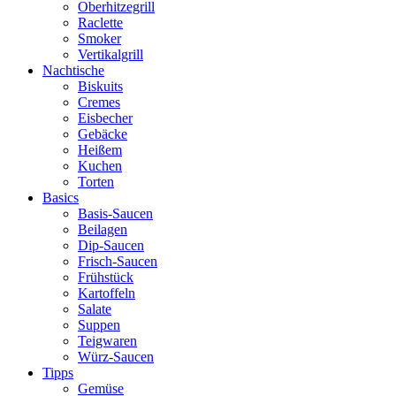
Oberhitzegrill
Raclette
Smoker
Vertikalgrill
Nachtische
Biskuits
Cremes
Eisbecher
Gebäcke
Heißem
Kuchen
Torten
Basics
Basis-Saucen
Beilagen
Dip-Saucen
Frisch-Saucen
Frühstück
Kartoffeln
Salate
Suppen
Teigwaren
Würz-Saucen
Tipps
Gemüse