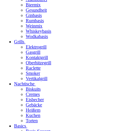
Biermix
Gesundheit
Ginbasis
Rumbasis
Weinmix
Whiskeybasis
Wodkabasis
Grills
Elektrogrill
Gasgrill
Kontaktgrill
Oberhitzegrill
Raclette
Smoker
Vertikalgrill
Nachtische
Biskuits
Cremes
Eisbecher
Gebäcke
Heißem
Kuchen
Torten
Basics