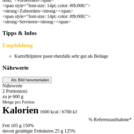
bold;">Vorbereiten</span>
<span style="font-size: 14pt; color: #ffc000;">
<strong>Zubereiten</strong></span>
<span style="font-size: 14pt; color: #ffc000;">
<strong>Servieren</strong></span>
Tipps & Infos
Empfehlung
Kartoffelpüree passt ebenfalls sehr gut als Beilage
Nährwerte
Als Bild herunterladen
Nährwerte
2 Portion(en)
zu je
600 g
Menge pro Portion
Kalorien
1600
kcal / 6700 kJ
% Referenzaufnahme*
Fett
105 g
150%
davon gesättigte Fettsäuren 25 g
125%