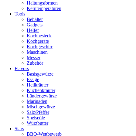
Haltungsformen
Kerntemperaturen
Tools
Behälter
Gadgets
Helfer
Kochbesteck
Kochgeräte
Kochgeschirr
Maschinen
Messer
Zubehör
Flavors
Basisgewürze
Essige
Heilkräuter
Küchenkräuter
Ländergewürze
Marinaden
Mischgewürze
Salz/Pfeffer
Speiseöle
Würzbutter
Stars
BBQ-Wettbewerb