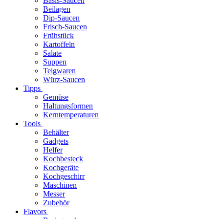
Basis-Saucen
Beilagen
Dip-Saucen
Frisch-Saucen
Frühstück
Kartoffeln
Salate
Suppen
Teigwaren
Würz-Saucen
Tipps
Gemüse
Haltungsformen
Kerntemperaturen
Tools
Behälter
Gadgets
Helfer
Kochbesteck
Kochgeräte
Kochgeschirr
Maschinen
Messer
Zubehör
Flavors