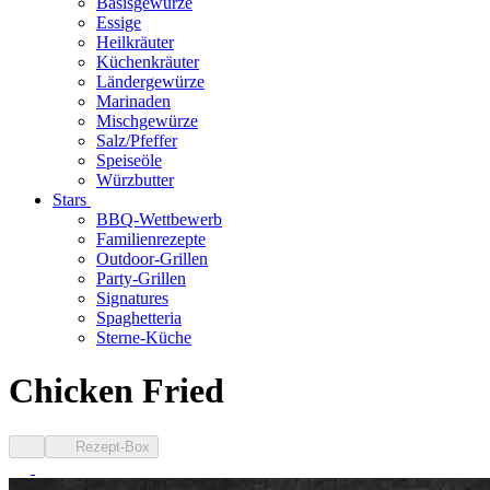
Basisgewürze
Essige
Heilkräuter
Küchenkräuter
Ländergewürze
Marinaden
Mischgewürze
Salz/Pfeffer
Speiseöle
Würzbutter
Stars
BBQ-Wettbewerb
Familienrezepte
Outdoor-Grillen
Party-Grillen
Signatures
Spaghetteria
Sterne-Küche
Chicken Fried
Rezept-Box