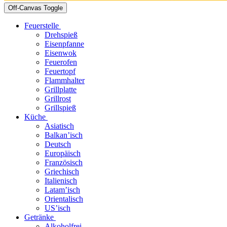
Off-Canvas Toggle
Feuerstelle
Drehspieß
Eisenpfanne
Eisenwok
Feuerofen
Feuertopf
Flammhalter
Grillplatte
Grillrost
Grillspieß
Küche
Asiatisch
Balkan’isch
Deutsch
Europäisch
Französisch
Griechisch
Italienisch
Latam’isch
Orientalisch
US’isch
Getränke
Alkoholfrei