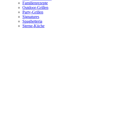
Familienrezepte
Outdoor-Grillen
Party-Grillen
Signatures
Spaghetteria
Sterne-Küche