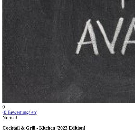
0
(
0
Bewert­ung/-en)
Normal
Cocktail & Grill - Kitchen [2023 Edition]