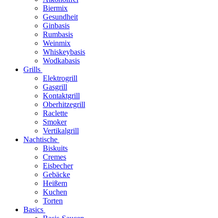
Biermix
Gesundheit
Ginbasis
Rumbasis
Weinmix
Whiskeybasis
Wodkabasis
Grills
Elektrogrill
Gasgrill
Kontaktgrill
Oberhitzegrill
Raclette
Smoker
Vertikalgrill
Nachtische
Biskuits
Cremes
Eisbecher
Gebäcke
Heißem
Kuchen
Torten
Basics