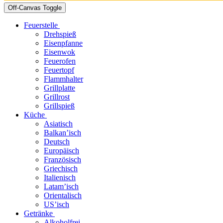
Off-Canvas Toggle
Feuerstelle
Drehspieß
Eisenpfanne
Eisenwok
Feuerofen
Feuertopf
Flammhalter
Grillplatte
Grillrost
Grillspieß
Küche
Asiatisch
Balkan’isch
Deutsch
Europäisch
Französisch
Griechisch
Italienisch
Latam’isch
Orientalisch
US’isch
Getränke
Alkoholfrei