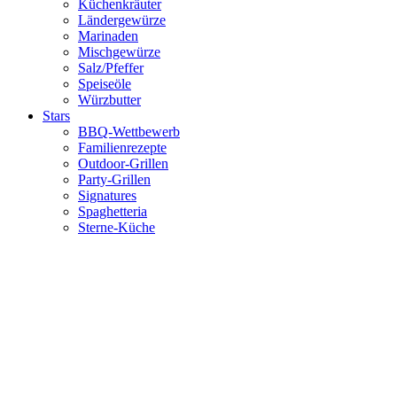
Küchenkräuter
Ländergewürze
Marinaden
Mischgewürze
Salz/Pfeffer
Speiseöle
Würzbutter
Stars
BBQ-Wettbewerb
Familienrezepte
Outdoor-Grillen
Party-Grillen
Signatures
Spaghetteria
Sterne-Küche