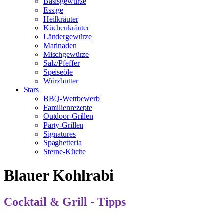
Basisgewürze
Essige
Heilkräuter
Küchenkräuter
Ländergewürze
Marinaden
Mischgewürze
Salz/Pfeffer
Speiseöle
Würzbutter
Stars
BBQ-Wettbewerb
Familienrezepte
Outdoor-Grillen
Party-Grillen
Signatures
Spaghetteria
Sterne-Küche
Blauer Kohlrabi
Cocktail & Grill - Tipps