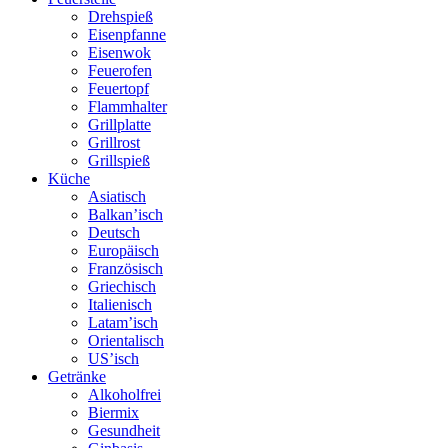
Drehspieß
Eisenpfanne
Eisenwok
Feuerofen
Feuertopf
Flammhalter
Grillplatte
Grillrost
Grillspieß
Küche
Asiatisch
Balkan’isch
Deutsch
Europäisch
Französisch
Griechisch
Italienisch
Latam’isch
Orientalisch
US’isch
Getränke
Alkoholfrei
Biermix
Gesundheit