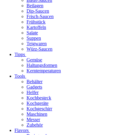
Basis-Saucen
Beilagen
Dip-Saucen
Frisch-Saucen
Frühstück
Kartoffeln
Salate
Suppen
Teigwaren
Würz-Saucen
Tipps
Gemüse
Haltungsformen
Kerntemperaturen
Tools
Behälter
Gadgets
Helfer
Kochbesteck
Kochgeräte
Kochgeschirr
Maschinen
Messer
Zubehör
Flavors