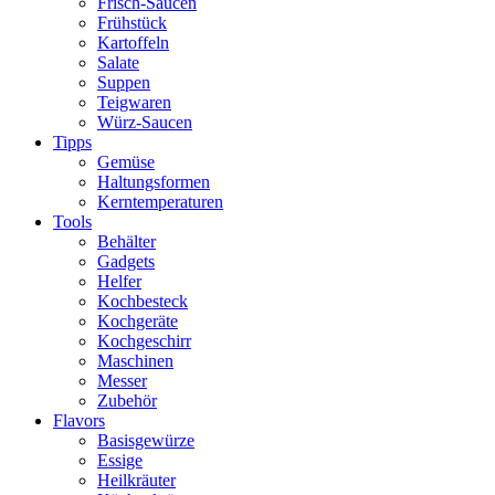
Frisch-Saucen
Frühstück
Kartoffeln
Salate
Suppen
Teigwaren
Würz-Saucen
Tipps
Gemüse
Haltungsformen
Kerntemperaturen
Tools
Behälter
Gadgets
Helfer
Kochbesteck
Kochgeräte
Kochgeschirr
Maschinen
Messer
Zubehör
Flavors
Basisgewürze
Essige
Heilkräuter