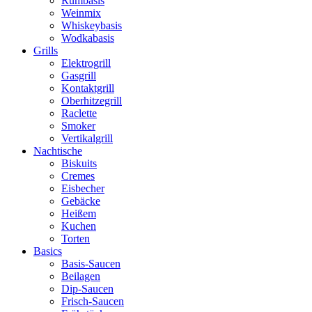
Rumbasis
Weinmix
Whiskeybasis
Wodkabasis
Grills
Elektrogrill
Gasgrill
Kontaktgrill
Oberhitzegrill
Raclette
Smoker
Vertikalgrill
Nachtische
Biskuits
Cremes
Eisbecher
Gebäcke
Heißem
Kuchen
Torten
Basics
Basis-Saucen
Beilagen
Dip-Saucen
Frisch-Saucen