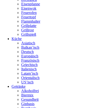
Eisenpfanne
Eisenwok
Feuerofen
Feuertopf
Flammhalter
Grillplatte
Grillrost
Grillspieß
Küche
Asiatisch
Balkan’isch
Deutsch
Europäisch
Französisch
Griechisch
Italienisch
Latam’isch
Orientalisch
US’isch
Getränke
Alkoholfrei
Biermix
Gesundheit
Ginbasis