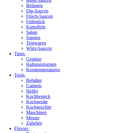
Basis-Saucen
Beilagen
Dip-Saucen
Frisch-Saucen
Frühstück
Kartoffeln
Salate
Suppen
Teigwaren
Würz-Saucen
Tipps
Gemüse
Haltungsformen
Kerntemperaturen
Tools
Behälter
Gadgets
Helfer
Kochbesteck
Kochgeräte
Kochgeschirr
Maschinen
Messer
Zubehör
Flavors