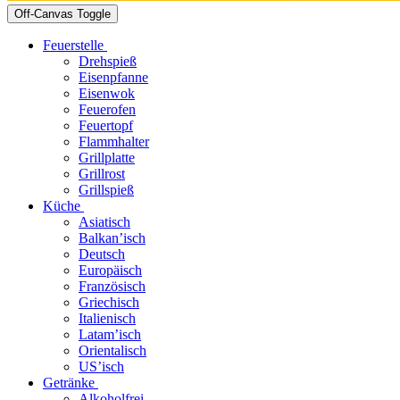
Off-Canvas Toggle
Feuerstelle
Drehspieß
Eisenpfanne
Eisenwok
Feuerofen
Feuertopf
Flammhalter
Grillplatte
Grillrost
Grillspieß
Küche
Asiatisch
Balkan’isch
Deutsch
Europäisch
Französisch
Griechisch
Italienisch
Latam’isch
Orientalisch
US’isch
Getränke
Alkoholfrei