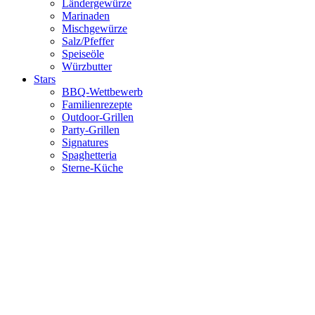
Ländergewürze
Marinaden
Mischgewürze
Salz/Pfeffer
Speiseöle
Würzbutter
Stars
BBQ-Wettbewerb
Familienrezepte
Outdoor-Grillen
Party-Grillen
Signatures
Spaghetteria
Sterne-Küche