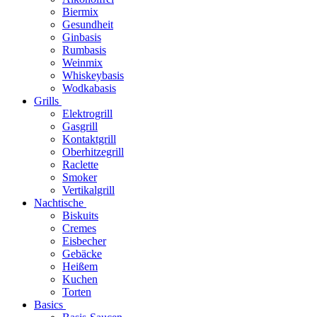
Biermix
Gesundheit
Ginbasis
Rumbasis
Weinmix
Whiskeybasis
Wodkabasis
Grills
Elektrogrill
Gasgrill
Kontaktgrill
Oberhitzegrill
Raclette
Smoker
Vertikalgrill
Nachtische
Biskuits
Cremes
Eisbecher
Gebäcke
Heißem
Kuchen
Torten
Basics