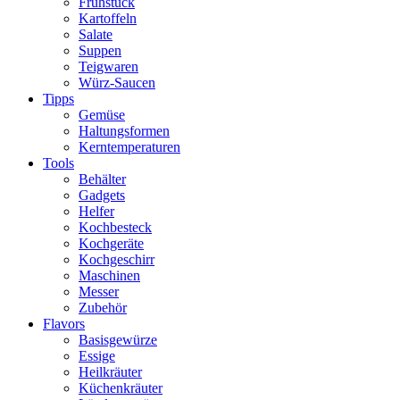
Frühstück
Kartoffeln
Salate
Suppen
Teigwaren
Würz-Saucen
Tipps
Gemüse
Haltungsformen
Kerntemperaturen
Tools
Behälter
Gadgets
Helfer
Kochbesteck
Kochgeräte
Kochgeschirr
Maschinen
Messer
Zubehör
Flavors
Basisgewürze
Essige
Heilkräuter
Küchenkräuter